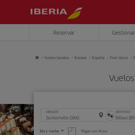
Saltar al contenido principal
Reservar
Gestionar
Vuelos baratos
Europa
España
País Vasco
Vuelos 
ORIGEN
DESTINO
Seleccione
Pagar con Avios
Ida y vuelta