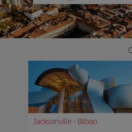
una
opción
O
Jacksonville
-
Bilbao