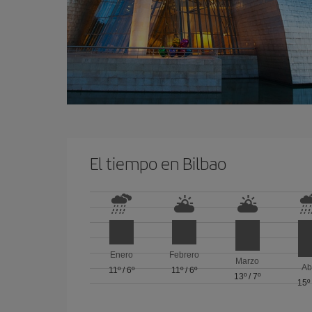
El tiempo en Bilbao
Enero
Febrero
Marzo
Ab
11º
/
6º
11º
/
6º
13º
/
7º
15º