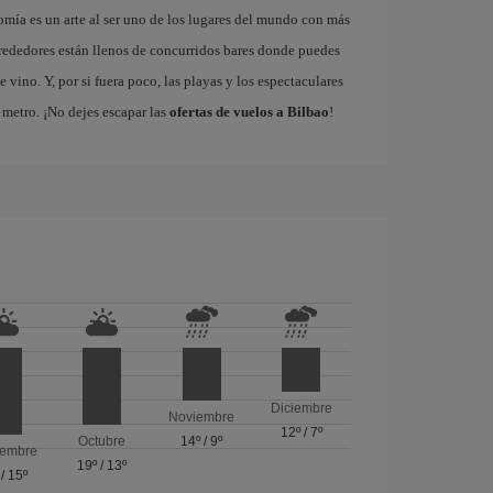
omía es un arte al ser uno de los lugares del mundo con más
rededores están llenos de concurridos bares donde puedes
vino. Y, por si fuera poco, las playas y los espectaculares
metro. ¡No dejes escapar las
ofertas de vuelos a Bilbao
!
Diciembre
Noviembre
12º
/
7º
Octubre
14º
/
9º
iembre
19º
/
13º
/
15º