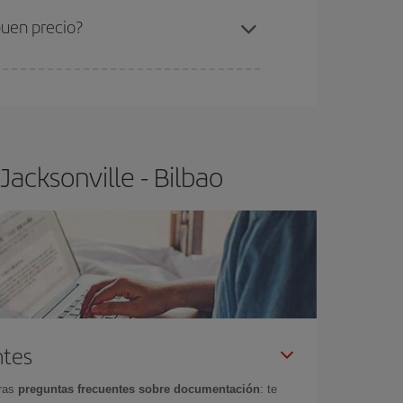
buen precio?
ser flexible.
Lo normal es que
cuanto antes
 poco abiertos, podrás
elegir el precio más
acksonville - Bilbao
ntes
tras
preguntas frecuentes sobre documentación
: te