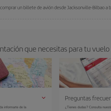
comprar un billete de avión desde Jacksonville-Bilbao a 
os baratos. Las claves para encontrar los mejores precios son
anticiparte y 
drán. Además, si buscas los vuelos con las fechas y los horarios del viaje un
tación que necesitas para tu vuelo J
Preguntas frecue
da informarte de la
¿Tienes dudas? Consulta nues