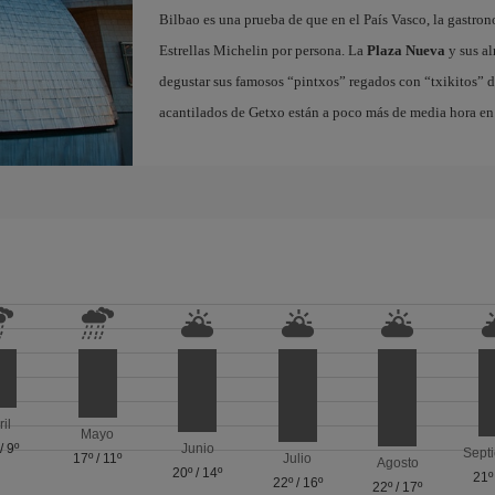
Bilbao es una prueba de que en el País Vasco, la gastron
Estrellas Michelin por persona. La
Plaza Nueva
y sus al
degustar sus famosos “pintxos” regados con “txikitos” de 
acantilados de Getxo están a poco más de media hora en 
ril
Mayo
/
9º
Junio
Sept
17º
/
11º
Julio
Agosto
20º
/
14º
21º
22º
/
16º
22º
/
17º