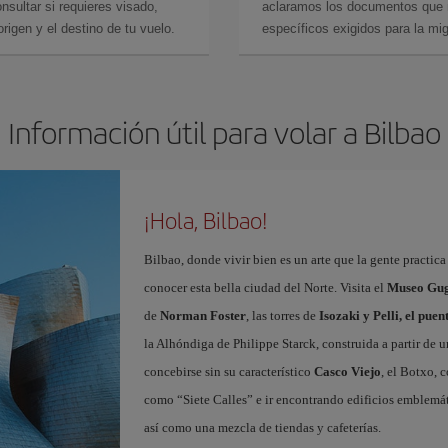
sultar si requieres visado,
aclaramos los documentos que ne
rigen y el destino de tu vuelo.
específicos exigidos para la mi
Información útil para volar a Bilbao
¡Hola, Bilbao!
Bilbao, donde vivir bien es un arte que la gente practic
conocer esta bella ciudad del Norte. Visita el
Museo Gug
de
Norman Foster
, las torres de
Isozaki y Pelli, el pue
la Alhóndiga de Philippe Starck, construida a partir de 
concebirse sin su característico
Casco Viejo
, el Botxo, 
como “Siete Calles” e ir encontrando edificios emblemát
así como una mezcla de tiendas y cafeterías.