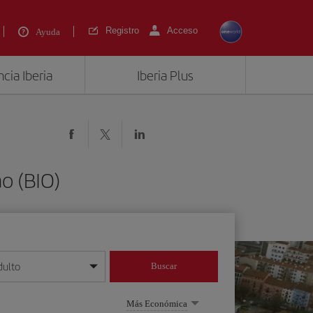
Registro
Acceso
Ayuda
cia Iberia
Iberia Plus
ao (BIO)
dulto
Buscar
o día/mes/año
Más Económica