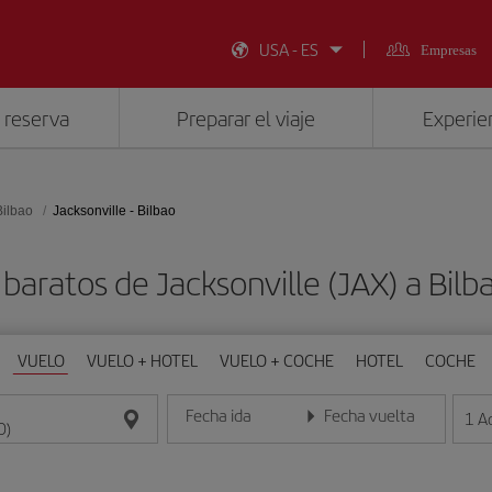
USA - ES
Empresas
 reserva
Preparar el viaje
Experien
Bilbao
Jacksonville - Bilbao
baratos de Jacksonville (JAX) a Bilb
VUELO
VUELO + HOTEL
VUELO + COCHE
HOTEL
COCHE
Fecha ida
Fecha vuelta
1
A
Introduce la fecha en formato día/mes/año
Introduce la fecha en format