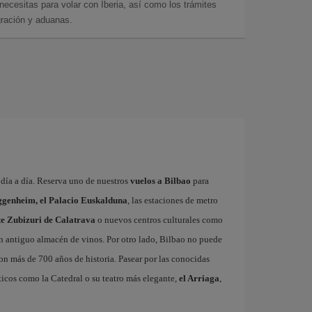
cesitas para volar con Iberia, así como los trámites
gración y aduanas.
a día a día. Reserva uno de nuestros
vuelos a Bilbao
para
genheim, el Palacio Euskalduna
, las estaciones de metro
nte Zubizuri de Calatrava
o nuevos centros culturales como
un antiguo almacén de vinos. Por otro lado, Bilbao no puede
con más de 700 años de historia. Pasear por las conocidas
icos como la Catedral o su teatro más elegante,
el Arriaga
,