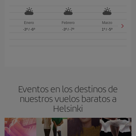
Enero
Febrero
Marzo
-3º
/
-6º
-3º
/
-7º
1º
/
-5º
Eventos en los destinos de
nuestros vuelos baratos a
Helsinki