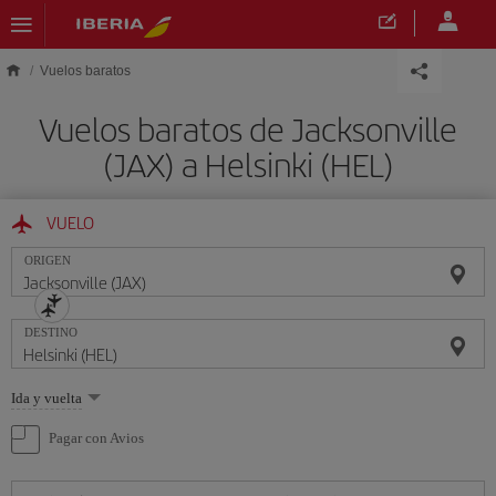
Saltar al contenido principal
Vuelos baratos
Vuelos baratos de Jacksonville
(JAX) a Helsinki (HEL)
VUELO
ORIGEN
DESTINO
Seleccione
Ida y vuelta
una
opción
Pagar con Avios