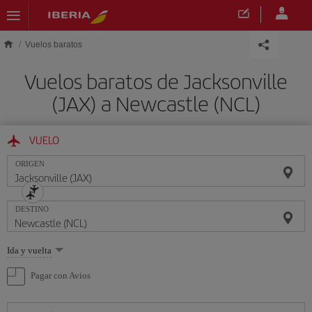
Saltar al contenido principal
Vuelos baratos
Vuelos baratos de Jacksonville
(JAX) a Newcastle (NCL)
VUELO
ORIGEN
DESTINO
Seleccione
Ida y vuelta
una
opción
Pagar con Avios