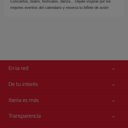
Conciertos, teatro, festivales, danza... Déjate inspirar por los
mejores eventos del calendario y reserva tu billete de avión
En la red
De tu interés
Tu seguridad es lo primero
Iberia es más
Accesibilidad
Noticias y Novedades
Compromiso de servicio
Transparencia
Grupo Iberia
Publicidad
Información Legal
Accionistas e Inversores