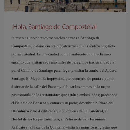
¡Hola, Santiago de Compostela!
Si reservas uno de nuestros vuelos baratos a
Santiago de
Compostela
, te darás cuenta que aterrizar aquí es sentirse vigilado
por su Catedral. Es una ciudad con un ambiente con muchísimo
encanto que visitan cada año miles de peregrinos tras su andadura
por el Camino de Santiago para llegar y visitar la tumba del Apóstol
Santiago El Mayor. Es imprescindible recorrerlo de punta a punta:
disfrutar de la calle del Franco y olfatear los aromas de la mejor
gastronomía de los restaurantes que están a ambos lados; pasear por
el
Palacio de Fonseca
y entrar en su patio; descubrir la
Plaza del
Obradoiro
y los 4 edificios que viven en ella,
la Catedral, el
Hostal de los Reyes Católicos, el Palacio de San Jerónimo
.
Acércate a la Plaza de la Quintana, visita las numerosas iglesias que