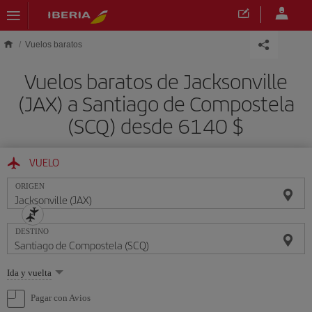
Saltar al contenido principal
Vuelos baratos
Vuelos baratos de Jacksonville
(JAX) a Santiago de Compostela
(SCQ) desde 6140 $
VUELO
ORIGEN
DESTINO
Seleccione
Ida y vuelta
una
opción
Pagar con Avios