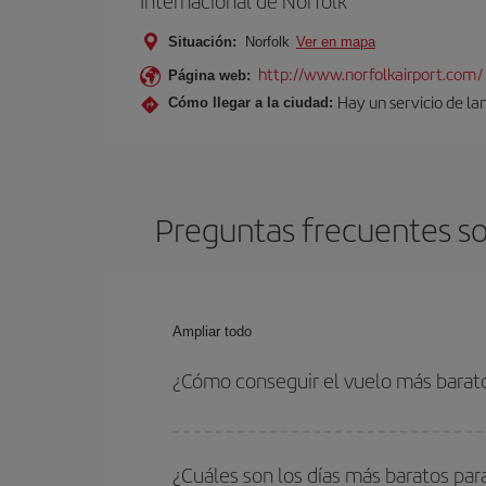
Internacional de Norfolk
Situación:
Norfolk
Ver en mapa
http://www.norfolkairport.com/
Página web:
Hay un servicio de la
Cómo llegar a la ciudad:
Preguntas frecuentes sob
Ampliar todo
¿Cómo conseguir el vuelo más barato
Podrás ahorrar en tu billete de avión de Jerez de
flexible con las fechas y horarios de ida y vuelta.
¿Cuáles son los días más baratos para