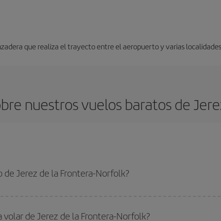
nzadera que realiza el trayecto entre el aeropuerto y varias localidades
re nuestros vuelos baratos de Jerez
 de Jerez de la Frontera-Norfolk?
 la Frontera-Norfolk-dest y conseguir el vuelo más barato si evitas temporada
 volar de Jerez de la Frontera-Norfolk?