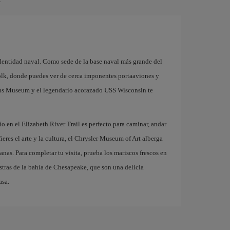
 identidad naval. Como sede de la base naval más grande del
folk, donde puedes ver de cerca imponentes portaaviones y
ticus Museum y el legendario acorazado USS Wisconsin te
ío en el Elizabeth River Trail es perfecto para caminar, andar
fieres el arte y la cultura, el Chrysler Museum of Art alberga
as. Para completar tu visita, prueba los mariscos frescos en
ostras de la bahía de Chesapeake, que son una delicia
asa.