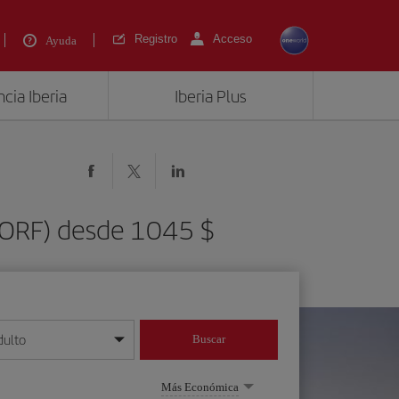
Registro
Acceso
Ayuda
cia Iberia
Iberia Plus
 (ORF) desde 1045 $
dulto
Buscar
o día/mes/año
Más Económica