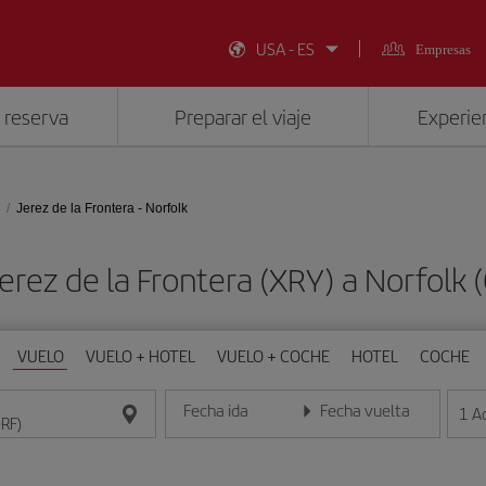
USA - ES
Empresas
 reserva
Preparar el viaje
Experien
Jerez de la Frontera - Norfolk
Jerez de la Frontera (XRY) a Norfolk
VUELO
VUELO + HOTEL
VUELO + COCHE
HOTEL
COCHE
Fecha ida
Fecha vuelta
1
A
Introduce la fecha en formato día/mes/año
Introduce la fecha en format