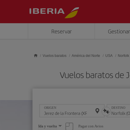
Saltar al contenido principal
Reservar
Gestionar
Vuelos baratos
América del Norte
USA
Norfolk
Vuelos baratos de 
ORIGEN
DESTINO
Seleccione
Pagar con Avios
Ida y vuelta