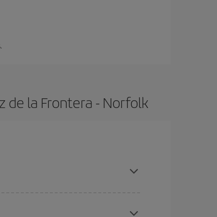
.
 de la Frontera - Norfolk
s altas, compras con antelación y puedes ser