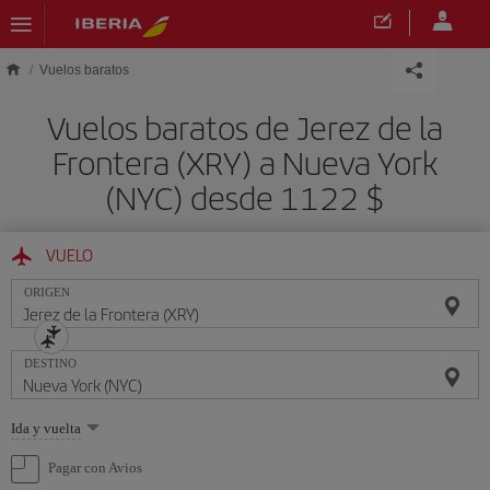
Saltar al contenido principal
Vuelos baratos
Vuelos baratos de Jerez de la
Frontera (XRY) a Nueva York
(NYC) desde 1122 $
VUELO
ORIGEN
DESTINO
Seleccione
Ida y vuelta
una
opción
Pagar con Avios