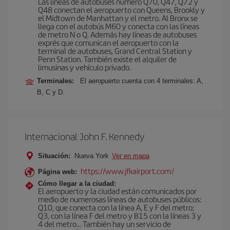
Las líneas de autobuses número Q70, Q47, Q72 y
Q48 conectan el aeropuerto con Queens, Brookly y
el Midtown de Manhattan y el metro. Al Bronx se
llega con el autobús M60 y conecta con las líneas
de metro N o Q. Además hay líneas de autobuses
exprés que comunican el aeropuerto con la
terminal de autobuses, Grand Central Station y
Penn Station. También existe el alquiler de
limusinas y vehículo privado.
Terminales:
El aeropuerto cuenta con 4 terminales: A,
B, C y D.
Internacional John F. Kennedy
Situación:
Nueva York
Ver en mapa
https://www.jfkairport.com/
Página web:
Cómo llegar a la ciudad:
El aeropuerto y la ciudad están comunicados por
medio de numerosas líneas de autobuses públicos:
Q10, que conecta con la línea A, E y F del metro;
Q3, con la línea F del metro y B15 con la líneas 3 y
4 del metro… También hay un servicio de