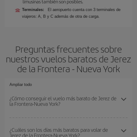
limusinas también son posibles.
Terminales:
El aeropuerto cuenta con 3 terminales de
viajeros: A, B y C además de otra de carga.
Preguntas frecuentes sobre
nuestros vuelos baratos de Jerez
de la Frontera - Nueva York
Ampliar todo
¿Cómo conseguir el vuelo más barato de Jerez de
la Frontera-Nueva York?
Podrás ahorrar en tu billete de avión de Jerez de la Frontera-
Nueva York-dest y conseguir el vuelo más barato si evitas
¿Cuáles son los días más baratos para volar de
Jerez de la Frontera-Nueva York?
temporadas altas, compras con antelación y puedes ser flexible