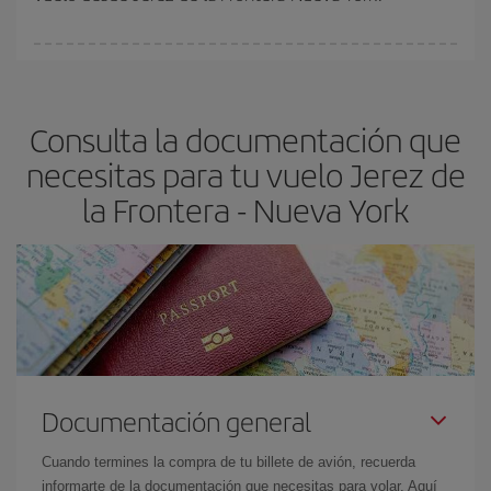
vayan agotando. Por eso, comprar con antelación es
fundamental
para conseguir
vuelos baratos a Jerez de la
En Iberia, tenemos distintas tarifas para garantizarte el mejor
Frontera-Nueva York-dest
.
precio según tus necesidades de viaje. La tarifa básica, te
asegura el vuelo más barato.
Consulta la documentación que
necesitas para tu vuelo Jerez de
la Frontera - Nueva York
Documentación general
Cuando termines la compra de tu billete de avión, recuerda
informarte de la documentación que necesitas para volar. Aquí