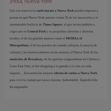
¡Hola, Nueva York!
Una vez reserves tu
vuelo barato a Nueva York
puedes empezar a
pensar en qué Nueva York quieres visitar. El de los rascacielos y el
interminable bullicio de
Times Square
; el que invita también a
coger aire en
Central Park
y en pequeñas cafeterías y librerías
locales; el de los grandes museos como el
MOMA o el
Metropolitan
; el de los puestos de comida callejera, la mezcla de
culturas y los huertos urbanos en las azoteas; el Nueva York de los
musicales de Broadway
, de las galerías vanguardistas en Chelsea y
Lowe East Side; el del shopping a lo grande y el cine en cada
esquina… Encuentra las mejores
ofertas de vuelos a Nueva York
para vivir la ciudad que nunca duerme. Inabordable. Impredecible.
Incomparable.