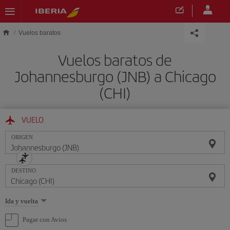
Saltar al contenido principal
Vuelos baratos
Vuelos baratos de
Johannesburgo (JNB) a Chicago
(CHI)
VUELO
ORIGEN
DESTINO
Seleccione
Ida y vuelta
una
opción
Pagar con Avios