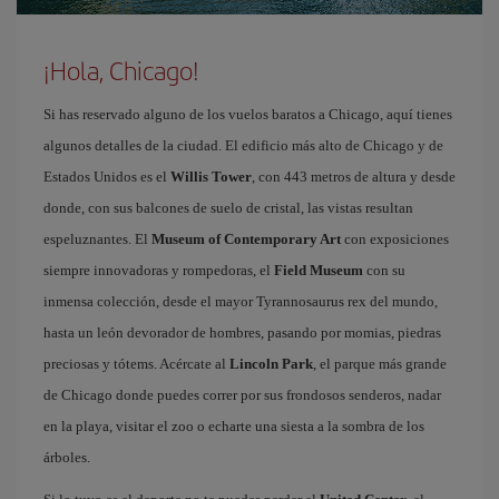
¡Hola, Chicago!
Si has reservado alguno de los vuelos baratos a Chicago, aquí tienes
algunos detalles de la ciudad. El edificio más alto de Chicago y de
Estados Unidos es el
Willis Tower
, con 443 metros de altura y desde
donde, con sus balcones de suelo de cristal, las vistas resultan
espeluznantes. El
Museum of Contemporary Art
con exposiciones
siempre innovadoras y rompedoras, el
Field Museum
con su
inmensa colección, desde el mayor Tyrannosaurus rex del mundo,
hasta un león devorador de hombres, pasando por momias, piedras
preciosas y tótems. Acércate al
Lincoln Park
, el parque más grande
de Chicago donde puedes correr por sus frondosos senderos, nadar
en la playa, visitar el zoo o echarte una siesta a la sombra de los
árboles.