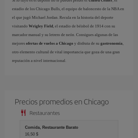
Si lo tuyo es el deporte no te puedes perder el
United Center
, el
estadio de los Chicago Bulls, el equipo de baloncesto de la NBA en
el que jugó Michael Jordan. Recula en la historia del deporte
visitando
Wrigley Field
, el estadio de béisbol de 1914 con su
marcador manual y su letrero de neón. Consigues algunas de las
mejores
ofertas de vuelos a Chicago
y disfruta de su
gastronomía
,
otro elemento cultural de vital importancia que goza de una gran
reputación a nivel internacional.
Precios promedios en Chicago
Restaurantes
Comida, Restaurante Barato
16,50 $