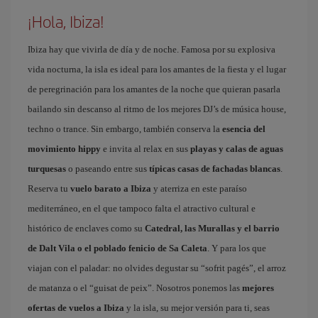
¡Hola, Ibiza!
Ibiza hay que vivirla de día y de noche. Famosa por su explosiva
vida nocturna, la isla es ideal para los amantes de la fiesta y el lugar
de peregrinación para los amantes de la noche que quieran pasarla
bailando sin descanso al ritmo de los mejores DJ’s de música house,
techno o trance. Sin embargo, también conserva la
esencia del
movimiento hippy
e invita al relax en sus
playas y calas de aguas
turquesas
o paseando entre sus
típicas casas de fachadas blancas
.
Reserva tu
vuelo barato a Ibiza
y aterriza en este paraíso
mediterráneo, en el que tampoco falta el atractivo cultural e
histórico de enclaves como su
Catedral, las Murallas y el barrio
de Dalt Vila o el poblado fenicio de Sa Caleta
. Y para los que
viajan con el paladar: no olvides degustar su “sofrit pagés”, el arroz
de matanza o el “guisat de peix”. Nosotros ponemos las
mejores
ofertas de vuelos a Ibiza
y la isla, su mejor versión para ti, seas