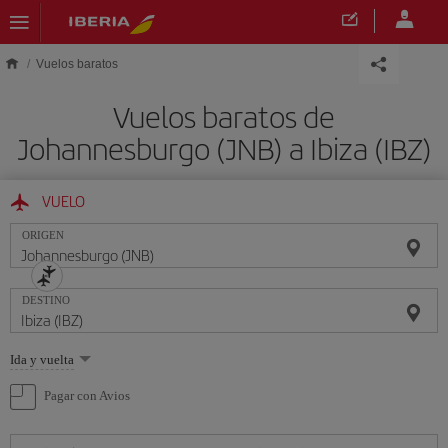
Saltar al contenido principal
Vuelos baratos
Vuelos baratos de
Johannesburgo (JNB) a Ibiza (IBZ)
VUELO
ORIGEN
DESTINO
Seleccione
Ida y vuelta
una
opción
Pagar con Avios