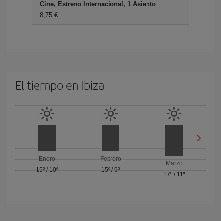
Cine, Estreno Internacional, 1 Asiento
8,75 €
El tiempo en Ibiza
Enero
Febrero
Marzo
15º
/
10º
15º
/
9º
17º
/
11º