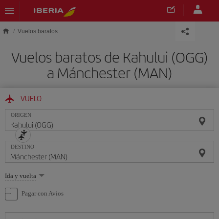
Saltar al contenido principal
Vuelos baratos
Vuelos baratos de Kahului (OGG)
a Mánchester (MAN)
VUELO
ORIGEN
DESTINO
Seleccione
Ida y vuelta
una
opción
Pagar con Avios