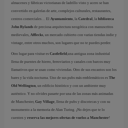
almacenes y fábricas victorianas de ladrillo visto y acero se han
convertido en galerías de arte, complejos culturales, restaurantes,
centros comerciales… El
Ayuntamiento
, la
Catedral
, la
biblioteca
John Rylands
de preciosa arquitectura neogótica con manuscritos
medievales,
Afflecks
, un mercado cubierto con varias tiendas indie y
vintage, entre otros muchos, son lugares que no te puedes perder.
Otro lugar para visitar es
Castlefield
,una antigua zona industrial
llena de puentes de hierro, ferroviarios y canales con barcos muy
llamativos que se usan como viviendas. Otro de sus encantos son los
bares y la vida nocturna. Uno de sus pubs más emblemáticos es
The
Old Wellington
, un edificio histórico y con un ambiente muy
auténtico. Y no olvides pasarte por una de las zonas más animadas
de Manchester,
Gay Village
, llena de pubs y discotecas y con su
monumento a la memoria de Alan Turing. ¡No dejes que te lo
cuenten y
reserva las mejores ofertas de vuelos a Manchester
!