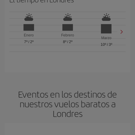
Enero
Febrero
Marzo
7º
/
2º
8º
/
2º
10º
/
3º
Eventos en los destinos de
nuestros vuelos baratos a
Londres