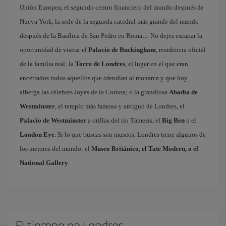
Unión Europea, el segundo centro financiero del mundo después de
Nueva York, la sede de la segunda catedral más grande del mundo
después de la Basílica de San Pedro en Roma… No dejes escapar la
oportunidad de visitar el
Palacio de Buckingham
, residencia oficial
de la familia real; la
Torre de Londres
, el lugar en el que eran
encerrados todos aquellos que ofendían al monarca y que hoy
alberga las célebres Joyas de la Corona; o la grandiosa
Abadía de
Westminster
, el templo más famoso y antiguo de Londres, el
Palacio de Westminster
a orillas del río Támesis, el
Big Ben
o el
London Eye
. Si lo que buscas son museos, Londres tiene algunos de
los mejores del mundo: el
Museo Británico, el Tate Modern, o el
National Gallery
.
El tiempo en Londres