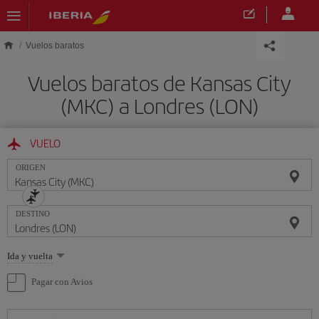
Saltar al contenido principal
Vuelos baratos
Vuelos baratos de Kansas City
(MKC) a Londres (LON)
VUELO
ORIGEN
DESTINO
Seleccione
Ida y vuelta
una
opción
Pagar con Avios