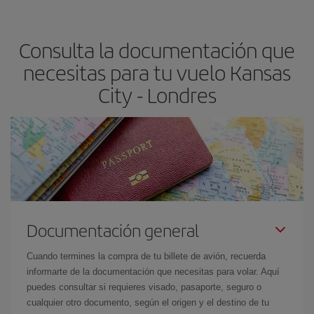
claves para encontrar los mejores precios son
anticiparte y ser
flexible.
Lo normal es que
cuanto antes
reserves tus billetes de
Consulta la documentación que
avión más baratos te saldrán. Además, si buscas los vuelos con
las fechas y los horarios del viaje un poco abiertos, podrás
elegir
necesitas para tu vuelo Kansas
el precio más barato.
City - Londres
Documentación general
Cuando termines la compra de tu billete de avión, recuerda
informarte de la documentación que necesitas para volar. Aquí
puedes consultar si requieres visado, pasaporte, seguro o
cualquier otro documento, según el origen y el destino de tu