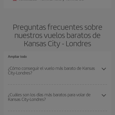
Preguntas frecuentes sobre
nuestros vuelos baratos de
Kansas City - Londres
Ampliar todo
¿Cómo conseguir el vuelo más barato de Kansas
City-Londres?
Podrás ahorrar en tu billete de avión de Kansas City-Londres-dest
y conseguir el vuelo más barato si evitas temporadas altas,
¿Cuáles son los días más baratos para volar de
Kansas City-Londres?
compras con antelación y puedes ser flexible con las fechas y
horarios de ida y vuelta.
Para saber qué días te saldrá más económico volar, solo tienes