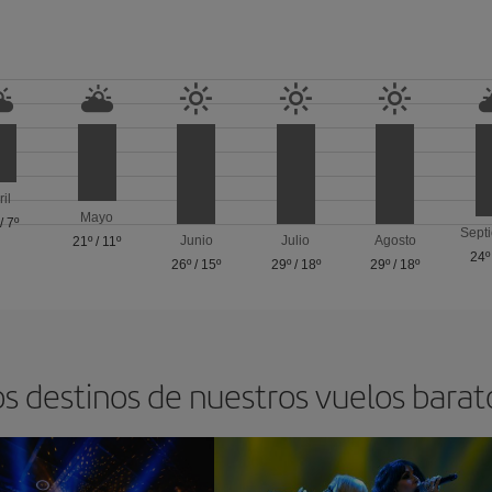
ril
Mayo
/
7º
Sept
Junio
Julio
Agosto
21º
/
11º
24º
26º
/
15º
29º
/
18º
29º
/
18º
s destinos de nuestros vuelos barat