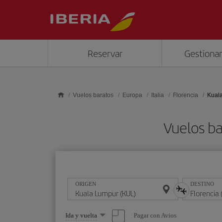
Saltar al contenido principal
Reservar
Gestionar
Vuelos baratos
Europa
Italia
Florencia
Kuala
Vuelos ba
ORIGEN
DESTINO
Seleccione
Pagar con Avios
Ida y vuelta