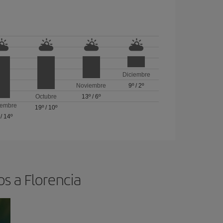
Diciembre
Noviembre
9º
/
2º
Octubre
13º
/
6º
iembre
19º
/
10º
/
14º
os a Florencia