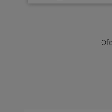
una
opción
Ofe