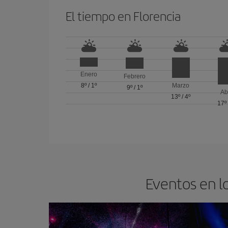
El tiempo en Florencia
Enero
Febrero
8º
/
1º
Marzo
9º
/
1º
Ab
13º
/
4º
17º
Eventos en lo