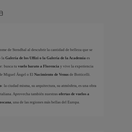
a
rome de Stendhal al descubrir la cantidad de belleza que se
o la
Galería de los Uffizi o la Galería de la Academia
es
te: busca tu
vuelo barato a Florencia
y vive la experiencia
e Miguel Ángel o El
Nacimiento de Venus
de Botticelli.
o
: la ciudad misma, su arquitectura, su atmósfera, es una obra
a italiana. Aprovecha también nuestras
ofertas de vuelos a
oscana
, una de las regiones más bellas del Europa.