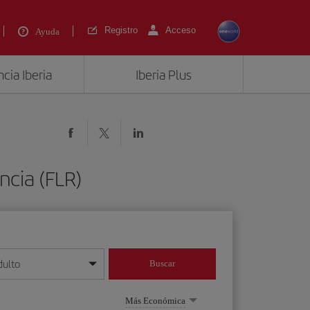
Registro
Acceso
Ayuda
cia Iberia
Iberia Plus
ncia (FLR)
dulto
Buscar
o día/mes/año
Más Económica