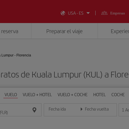
USA - ES
Empresas
 reserva
Preparar el viaje
Experien
 Lumpur - Florencia
ratos de Kuala Lumpur (KUL) a Flore
VUELO
VUELO + HOTEL
VUELO + COCHE
HOTEL
COCHE
Fecha ida
Fecha vuelta
1
A
Introduce la fecha en formato día/mes/año
Introduce la fecha en format