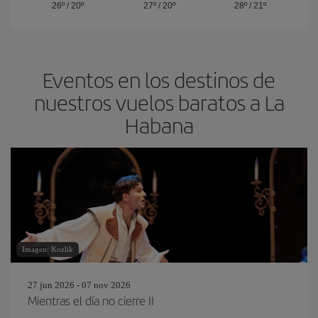
26º
/
20º
27º
/
20º
28º
/
21º
Eventos en los destinos de
nuestros vuelos baratos a La
Habana
Imagen: Kozlik
27 jun 2026 - 07 nov 2026
Mientras el día no cierre II