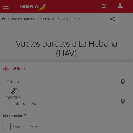
Saltar al contenido principal
Vuelos baratos
Centro América y Caribe
Vuelos baratos a La Habana
(HAV)
VUELO
Origen
DESTINO
Seleccione
Ida y vuelta
una
opción
Pagar con Avios