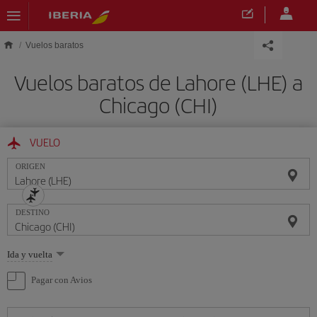
Saltar al contenido principal
Vuelos baratos
Vuelos baratos de Lahore (LHE) a
Chicago (CHI)
VUELO
ORIGEN
DESTINO
Seleccione
Ida y vuelta
una
opción
Pagar con Avios