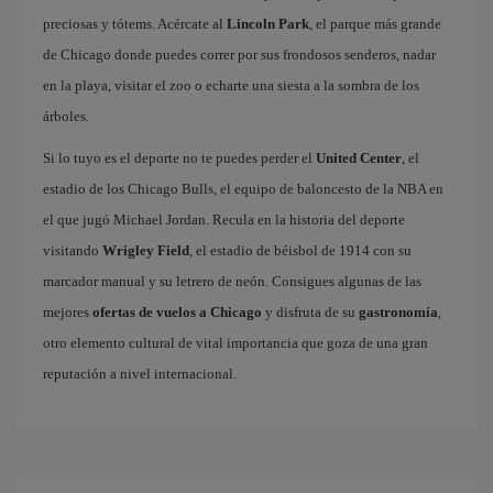
preciosas y tótems. Acércate al
Lincoln Park
, el parque más grande
de Chicago donde puedes correr por sus frondosos senderos, nadar
en la playa, visitar el zoo o echarte una siesta a la sombra de los
árboles.
Si lo tuyo es el deporte no te puedes perder el
United Center
, el
estadio de los Chicago Bulls, el equipo de baloncesto de la NBA en
el que jugó Michael Jordan. Recula en la historia del deporte
visitando
Wrigley Field
, el estadio de béisbol de 1914 con su
marcador manual y su letrero de neón. Consigues algunas de las
mejores
ofertas de vuelos a Chicago
y disfruta de su
gastronomía
,
otro elemento cultural de vital importancia que goza de una gran
reputación a nivel internacional.