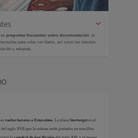
ntes
tras
preguntas frecuentes sobre documentación
: te
cesitas para volar con Iberia, así como los trámites
gración y aduanas.
mo
los
vuelos baratos a Estocolmo
. La plaza
Stortorget
es el
del siglo XVII que la rodean están pintados en sencillos
isitar la
catedral de San Nicolás
del siglo XIII, y el museo