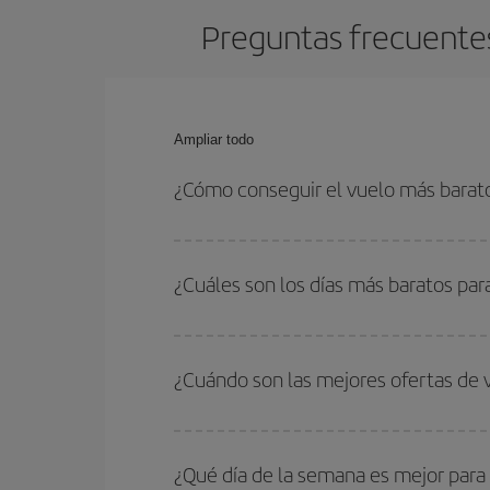
Preguntas frecuentes
Ampliar todo
¿Cómo conseguir el vuelo más barat
Podrás ahorrar en tu billete de avión de Lanzarot
las fechas y horarios de ida y vuelta.
¿Cuáles son los días más baratos pa
Para saber qué días te saldrá más económico vol
quieres ir y en qué fechas habías pensado viajar
¿Cuándo son las mejores ofertas de
para que puedas encontrar la mejor oferta. Ademá
más en el precio de tu billete.
Puedes conseguir los vuelos más baratos viajan
periodos de vacaciones escolares son temporada
¿Qué día de la semana es mejor para
precios encontrarás.