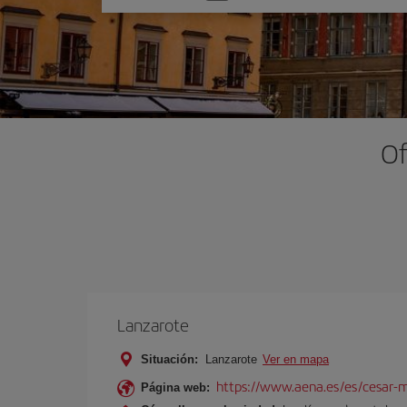
una
opción
Of
Lanzarote
Situación:
Lanzarote
Ver en mapa
https://www.aena.es/es/cesar-m
Página web: