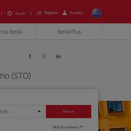
Registro
Acceso
Ayuda
cia Iberia
Iberia Plus
lmo (STO)
dulto
Buscar
o día/mes/año
Más Económica