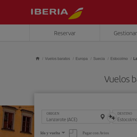
Saltar al contenido principal
Reservar
Gestionar
Vuelos baratos
Europa
Suecia
Estocolmo
La
Vuelos b
ORIGEN
DESTINO
Seleccione
Pagar con Avios
Ida y vuelta