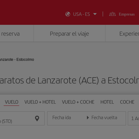
USA - ES
Empresas
 reserva
Preparar el viaje
Experien
nzarote - Estocolmo
aratos de Lanzarote (ACE) a Estoco
VUELO
VUELO + HOTEL
VUELO + COCHE
HOTEL
COCHE
Fecha ida
Fecha vuelta
1
A
Introduce la fecha en formato día/mes/año
Introduce la fecha en format