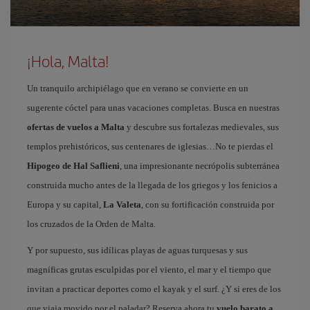
¡Hola, Malta!
Un tranquilo archipiélago que en verano se convierte en un
sugerente cóctel para unas vacaciones completas. Busca en nuestras
ofertas de vuelos a Malta
y descubre sus fortalezas medievales, sus
templos prehistóricos, sus centenares de iglesias…No te pierdas el
Hipogeo de Hal Saflieni
, una impresionante necrópolis subterránea
construida mucho antes de la llegada de los griegos y los fenicios a
Europa y su capital,
La Valeta
, con su fortificación construida por
los cruzados de la Orden de Malta.
Y por supuesto, sus idílicas playas de aguas turquesas y sus
magníficas grutas esculpidas por el viento, el mar y el tiempo que
invitan a practicar deportes como el kayak y el surf. ¿Y si eres de los
que viaja movido por el paladar? Reserva ahora tu
vuelo barato a