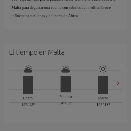
Malta
para degustar una cocina con sabores del mediterráneo e
influencias sicilianas y del norte de África.
El tiempo en Malta
Febrero
Enero
Marzo
14º
/
12º
15º
/
12º
16º
/
13º