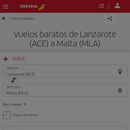
Saltar al contenido principal
Vuelos baratos
Vuelos baratos de Lanzarote
(ACE) a Malta (MLA)
VUELO
ORIGEN
DESTINO
Seleccione
Ida y vuelta
una
opción
Pagar con Avios