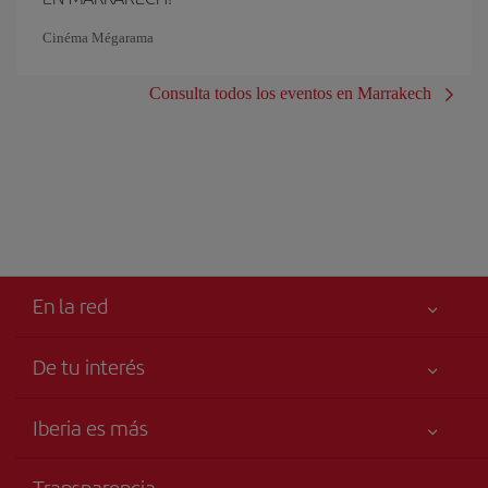
Cinéma Mégarama
Consulta todos los eventos en Marrakech
En la red
De tu interés
Tu seguridad es lo primero
Iberia es más
Accesibilidad
Noticias y Novedades
Compromiso de servicio
Transparencia