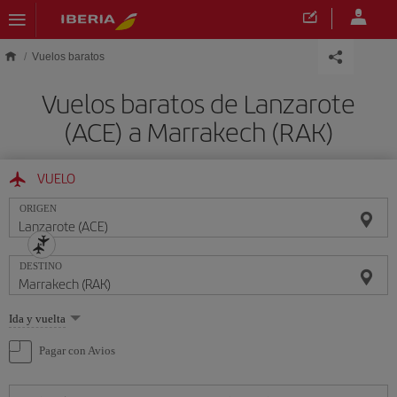
Saltar al contenido principal
Vuelos baratos
Vuelos baratos de Lanzarote
(ACE) a Marrakech (RAK)
VUELO
ORIGEN
DESTINO
Seleccione
Ida y vuelta
una
opción
Pagar con Avios