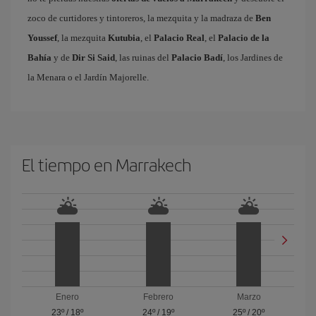
zoco de curtidores y tintoreros, la mezquita y la madraza de
Ben
Youssef
, la mezquita
Kutubia
, el
Palacio Real
, el
Palacio de la
Bahía
y de
Dir Si Said
, las ruinas del
Palacio Badí
, los Jardines de
la Menara o el Jardín Majorelle.
El tiempo en Marrakech
Enero
Febrero
Marzo
23º
/
18º
24º
/
19º
25º
/
20º