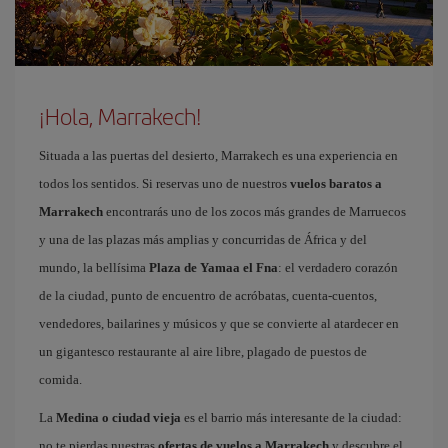
¡Hola, Marrakech!
Situada a las puertas del desierto, Marrakech es una experiencia en
todos los sentidos. Si reservas uno de nuestros
vuelos baratos a
Marrakech
encontrarás uno de los zocos más grandes de Marruecos
y una de las plazas más amplias y concurridas de África y del
mundo, la bellísima
Plaza de Yamaa el Fna
: el verdadero corazón
de la ciudad, punto de encuentro de acróbatas, cuenta-cuentos,
vendedores, bailarines y músicos y que se convierte al atardecer en
un gigantesco restaurante al aire libre, plagado de puestos de
comida.
La
Medina o ciudad vieja
es el barrio más interesante de la ciudad:
no te pierdas nuestras
ofertas de vuelos a Marrakech
y descubre el