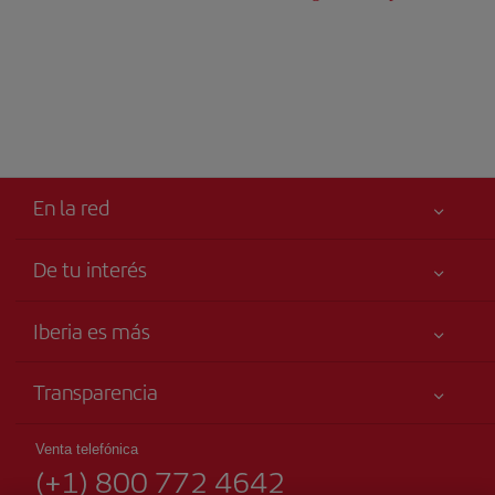
En la red
De tu interés
Tu seguridad es lo primero
Iberia es más
Accesibilidad
Noticias y Novedades
Compromiso de servicio
Transparencia
Grupo Iberia
Publicidad
Información Legal
Accionistas e Inversores
Mapa del sitio
Venta telefónica
Condiciones Transporte
(+1) 800 772 4642
Nuestras Alianzas
Sostenibilidad