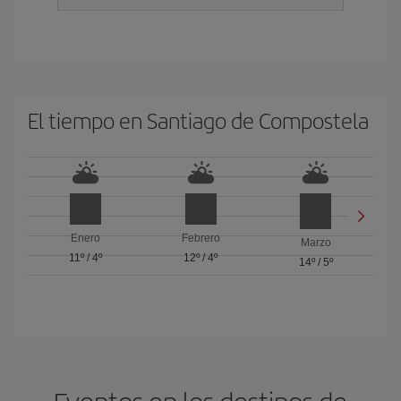
El tiempo en Santiago de Compostela
Enero
Febrero
Marzo
11º
/
4º
12º
/
4º
14º
/
5º