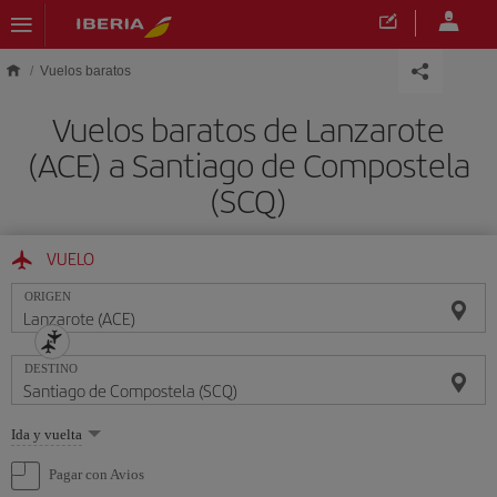
Saltar al contenido principal
Vuelos baratos
Vuelos baratos de Lanzarote
(ACE) a Santiago de Compostela
(SCQ)
VUELO
ORIGEN
DESTINO
Seleccione
Ida y vuelta
una
opción
Pagar con Avios