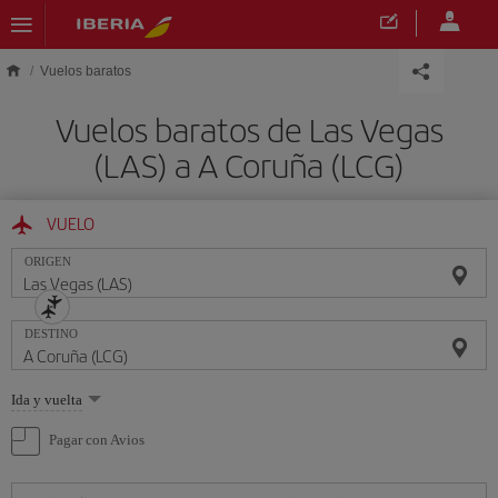
Saltar al contenido principal
Vuelos baratos
Vuelos baratos de Las Vegas
(LAS) a A Coruña (LCG)
VUELO
ORIGEN
DESTINO
Seleccione
Ida y vuelta
una
opción
Pagar con Avios