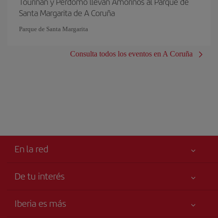
Touriñán y Perdomo llevan Amoriños al Parque de
Santa Margarita de A Coruña
Parque de Santa Margarita
Consulta todos los eventos en A Coruña
En la red
De tu interés
Tu seguridad es lo primero
Iberia es más
Accesibilidad