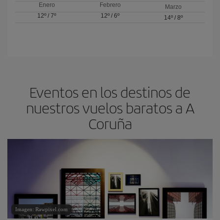
Enero
Febrero
Marzo
12º
/
7º
12º
/
6º
14º
/
8º
Eventos en los destinos de
nuestros vuelos baratos a A
Coruña
Imagen: Rawpixel.com