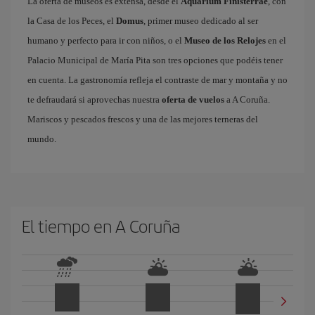
La oferta de museos es extensa, desde el
Aquarium Finisterrae
, con
la Casa de los Peces, el
Domus
, primer museo dedicado al ser
humano y perfecto para ir con niños, o el
Museo de los Relojes
en el
Palacio Municipal de María Pita son tres opciones que podéis tener
en cuenta. La gastronomía refleja el contraste de mar y montaña y no
te defraudará si aprovechas nuestra
oferta de vuelos
a A Coruña.
Mariscos y pescados frescos y una de las mejores terneras del
mundo.
El tiempo en A Coruña