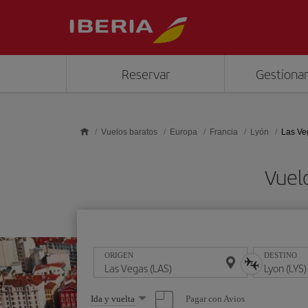
Saltar al contenido principal
Reservar
Gestionar
Vuelos baratos
Europa
Francia
Lyón
Las Ve
Vuelo
ORIGEN
DESTINO
Seleccione
Pagar con Avios
Ida y vuelta