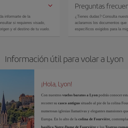
Preguntas frecue
da informarte de la
¿Tienes dudas? Consulta nues
sultar si requieres visado,
aclaramos los documentos que ne
rigen y el destino de tu vuelo.
específicos exigidos para la mi
Información útil para volar a Lyon
¡Hola, Lyon!
Con nuestros
vuelos baratos a Lyon
podrás conocer esta
recorrer su
casco antiguo
situado al pie de la colina Fou
numerosas iglesias llamativas y elegantes mansiones que 
Europa. En lo alto de la
colina de Fourviére
, contempla
basílica Notre-Dame de Fourviére
y los
Teatros roma