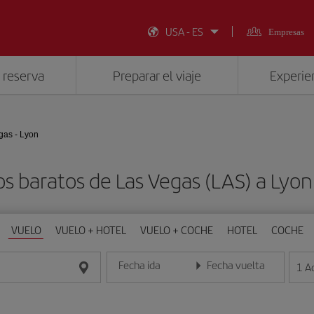
USA - ES
Empresas
 reserva
Preparar el viaje
Experien
gas - Lyon
s baratos de Las Vegas (LAS) a Lyon
VUELO
VUELO + HOTEL
VUELO + COCHE
HOTEL
COCHE
Fecha ida
Fecha vuelta
1
A
Introduce la fecha en formato día/mes/año
Introduce la fecha en format