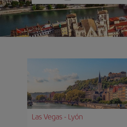
una
opción
Las Vegas
-
Lyón