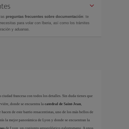
ntes
tras
preguntas frecuentes sobre documentación
: te
cesitas para volar con Iberia, así como los trámites
gración y aduanas.
 ciudad francesa con todos los detalles. Sin duda tienes que
rviére, donde se encuentra la
catedral de Saint-Jean
,
hacen de este barrio renacentistas, uno de los más bellos de
rás la mejor panorámica de Lyon y donde se encuentran la
nos
de Lyon, un conjunto arqueológico galorromano. A unos