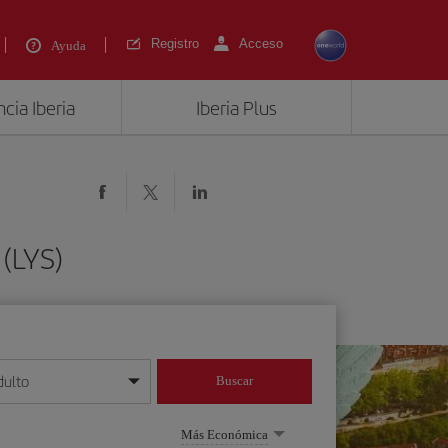
Registro
Acceso
Ayuda
cia Iberia
Iberia Plus
 (LYS)
dulto
Buscar
o día/mes/año
Más Económica