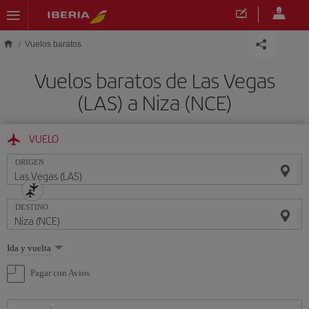
Saltar al contenido principal
Vuelos baratos
Vuelos baratos de Las Vegas
(LAS) a Niza (NCE)
VUELO
ORIGEN
DESTINO
Seleccione
Ida y vuelta
una
opción
Pagar con Avios