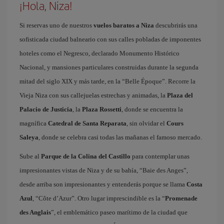
¡Hola, Niza!
Si reservas uno de nuestros
vuelos baratos a Niza
descubrirás una
sofisticada ciudad balneario con sus calles pobladas de imponentes
hoteles como el Negresco, declarado Monumento Histórico
Nacional, y mansiones particulares construidas durante la segunda
mitad del siglo XIX y más tarde, en la “Belle Époque”. Recorre la
Vieja Niza con sus callejuelas estrechas y animadas, la
Plaza del
Palacio de Justicia
, la
Plaza Rossetti
, donde se encuentra la
magnífica
Catedral de Santa Reparata
, sin olvidar el
Cours
Saleya
, donde se celebra casi todas las mañanas el famoso mercado.
Sube al
Parque de la Colina del Castillo
para contemplar unas
impresionantes vistas de Niza y de su bahía, “Baie des Anges”,
desde arriba son impresionantes y entenderás porque se llama
Costa
Azul
, “Côte d’Azur”. Otro lugar imprescindible es la “
Promenade
des Anglais
”, el emblemático paseo marítimo de la ciudad que