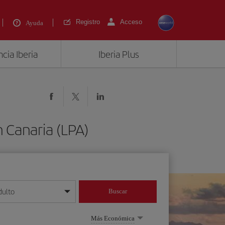
Registro
Acceso
Ayuda
cia Iberia
Iberia Plus
 Canaria (LPA)
dulto
Buscar
o día/mes/año
Más Económica