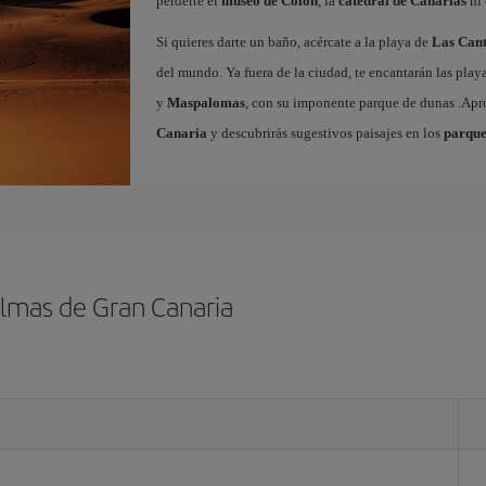
perderte el
museo de Colón
, la
catedral de Canarias
ni 
Si quieres darte un baño, acércate a la playa de
Las Cant
del mundo. Ya fuera de la ciudad, te encantarán las play
y
Maspalomas
, con su imponente parque de dunas .Ap
Canaria
y descubrirás sugestivos paisajes en los
parque
almas de Gran Canaria