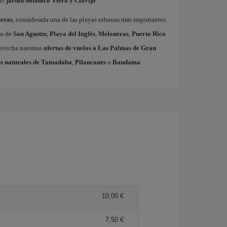
el
jardín botánico Viera y Clavijo
.
eras
, considerada una de las playas urbanas más importantes
as de
San Agustín
,
Playa del Inglés
,
Meloneras
,
Puerto Rico
rovecha nuestras
ofertas de vuelos a Las Palmas de Gran
s naturales de Tamadaba
,
Pilancones
o
Bandama
.
10,00 €
7,50 €