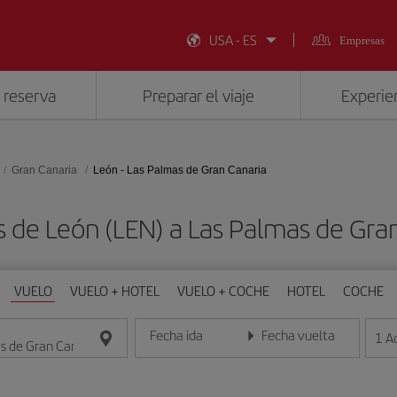
USA - ES
Empresas
 reserva
Preparar el viaje
Experien
Gran Canaria
León - Las Palmas de Gran Canaria
s de León (LEN) a Las Palmas de Gran
VUELO
VUELO + HOTEL
VUELO + COCHE
HOTEL
COCHE
Fecha ida
Fecha vuelta
1
A
Introduce la fecha en formato día/mes/año
Introduce la fecha en format