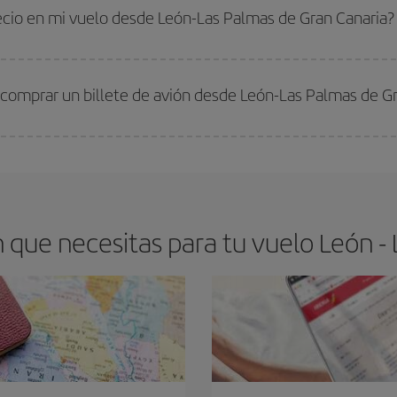
 comprar con antelación es
fundamental
para conseguir
vuelos baratos a L
recio en mi vuelo desde León-Las Palmas de Gran Canaria?
arte el mejor precio según tus necesidades de viaje. La tarifa básica, te asegu
 comprar un billete de avión desde León-Las Palmas de Gr
os baratos. Las claves para encontrar los mejores precios son
anticiparte y 
drán. Además, si buscas los vuelos con las fechas y los horarios del viaje un
que necesitas para tu vuelo León -