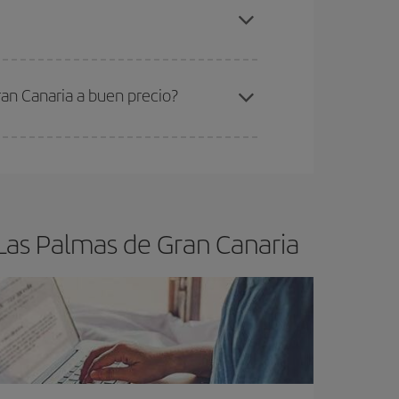
eón-Las Palmas de Gran Canaria-dest
.
ra el vuelo más barato.
an Canaria a buen precio?
ser flexible.
Lo normal es que
cuanto antes
 poco abiertos, podrás
elegir el precio más
 Las Palmas de Gran Canaria