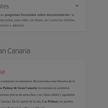
ntes
tras
preguntas frecuentes sobre documentación
: te
cesitas para volar con Iberia, así como los trámites
gración y aduanas.
ran Canaria
ia!
 continente en miniatura. Reconocida como Reserva de la
Las Palmas de Gran Canaria
encontrarás un auténtico
xtensas playas de arena fina y un clima cálido y agradable
Canarias. En la capital de la isla,
Las Palmas
, no puedes