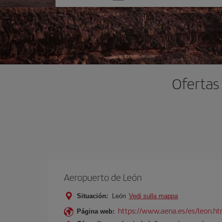
una
opción
Ofertas
Aeropuerto de León
Situación:
León
Vedi sulla mappa
https://www.aena.es/es/leon.ht
Página web: