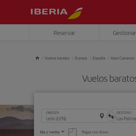
Saltar al contenido principal
Reservar
Gestionar
Vuelos baratos
Europa
España
Islas Canarias
Vuelos barato
ORIGEN
DESTINO
Seleccione
Pagar con Avios
Ida y vuelta