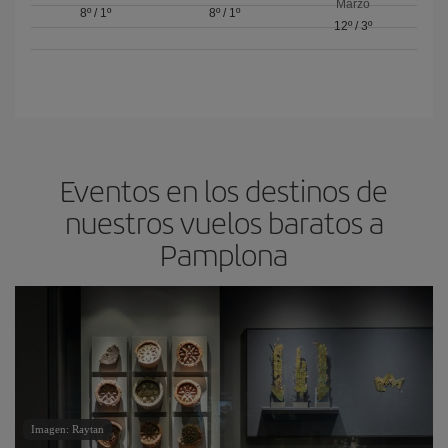
Marzo
8º
/
1º
8º
/
1º
12º
/
3º
Eventos en los destinos de
nuestros vuelos baratos a
Pamplona
Imagen: Raytan