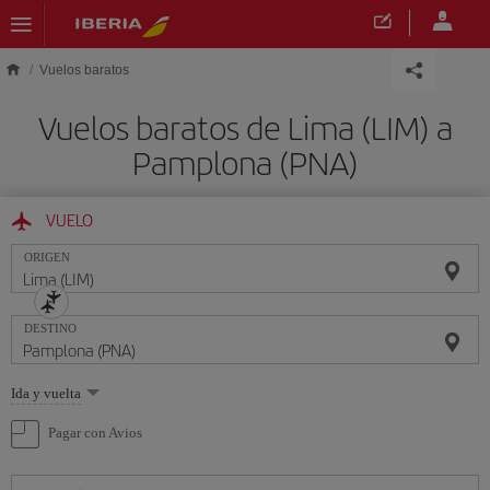
Saltar al contenido principal
Vuelos baratos
Vuelos baratos de Lima (LIM) a
Pamplona (PNA)
VUELO
ORIGEN
DESTINO
Seleccione
Ida y vuelta
una
opción
Pagar con Avios