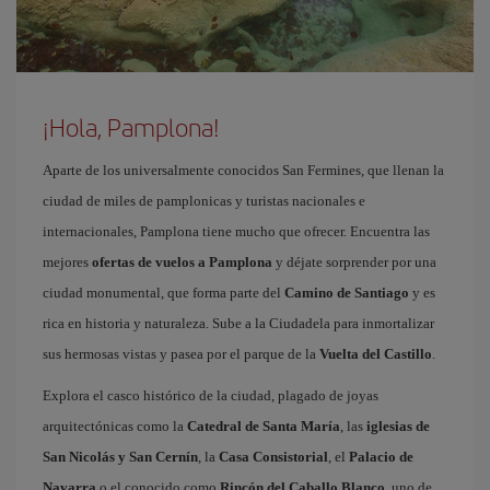
¡Hola, Pamplona!
Aparte de los universalmente conocidos San Fermines, que llenan la
ciudad de miles de pamplonicas y turistas nacionales e
internacionales, Pamplona tiene mucho que ofrecer. Encuentra las
mejores
ofertas de vuelos a Pamplona
y déjate sorprender por una
ciudad monumental, que forma parte del
Camino de Santiago
y es
rica en historia y naturaleza. Sube a la Ciudadela para inmortalizar
sus hermosas vistas y pasea por el parque de la
Vuelta del Castillo
.
Explora el casco histórico de la ciudad, plagado de joyas
arquitectónicas como la
Catedral de Santa María
, las
iglesias de
San Nicolás y San Cernín
, la
Casa Consistorial
, el
Palacio de
Navarra
o el conocido como
Rincón del Caballo Blanco
, uno de