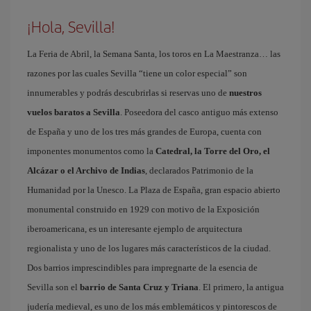
¡Hola, Sevilla!
La Feria de Abril, la Semana Santa, los toros en La Maestranza… las
razones por las cuales Sevilla “tiene un color especial” son
innumerables y podrás descubrirlas si reservas uno de
nuestros
vuelos baratos a Sevilla
. Poseedora del casco antiguo más extenso
de España y uno de los tres más grandes de Europa, cuenta con
imponentes monumentos como la
Catedral, la Torre del Oro, el
Alcázar o el Archivo de Indias
, declarados Patrimonio de la
Humanidad por la Unesco. La Plaza de España, gran espacio abierto
monumental construido en 1929 con motivo de la Exposición
iberoamericana, es un interesante ejemplo de arquitectura
regionalista y uno de los lugares más característicos de la ciudad.
Dos barrios imprescindibles para impregnarte de la esencia de
Sevilla son el
barrio de Santa Cruz y Triana
. El primero, la antigua
judería medieval, es uno de los más emblemáticos y pintorescos de