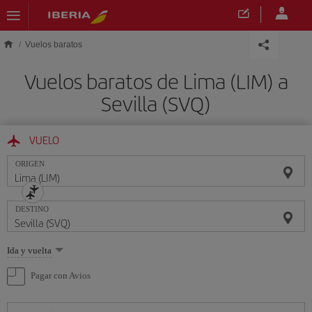
Saltar al contenido principal
Vuelos baratos
Vuelos baratos de Lima (LIM) a
Sevilla (SVQ)
VUELO
ORIGEN
DESTINO
Seleccione
Ida y vuelta
una
opción
Pagar con Avios