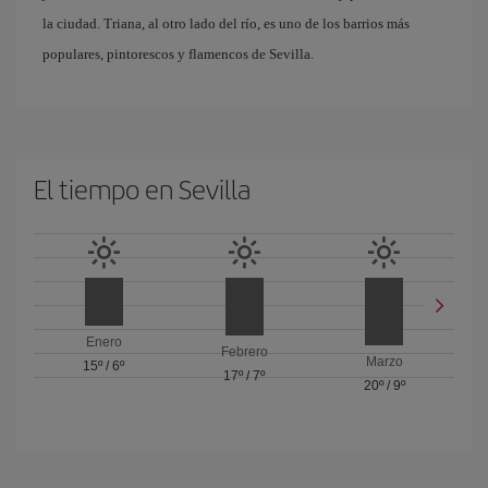
la ciudad. Triana, al otro lado del río, es uno de los barrios más
populares, pintorescos y flamencos de Sevilla.
El tiempo en Sevilla
Enero
Febrero
Marzo
15º
/
6º
17º
/
7º
20º
/
9º