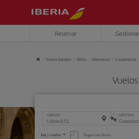
Saltar al contenido principal
Reservar
Gestionar
Vuelos baratos
África
Marruecos
Casablanca
Vuelos
ORIGEN
DESTINO
Seleccione
Pagar con Avios
Ida y vuelta