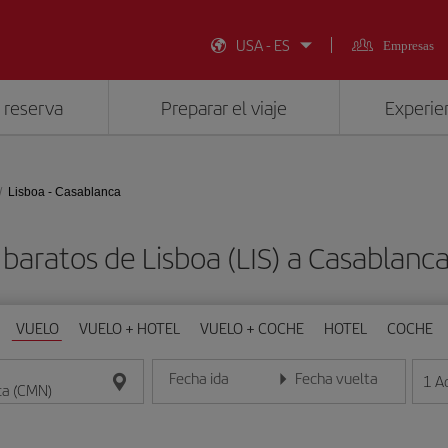
USA - ES
Empresas
 reserva
Preparar el viaje
Experien
Lisboa - Casablanca
 baratos de Lisboa (LIS) a Casablanc
VUELO
VUELO + HOTEL
VUELO + COCHE
HOTEL
COCHE
Fecha ida
Fecha vuelta
1
A
Introduce la fecha en formato día/mes/año
Introduce la fecha en format