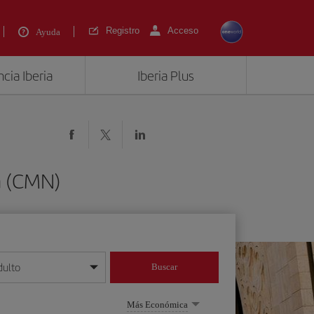
Registro
Acceso
Ayuda
cia Iberia
Iberia Plus
a (CMN)
dulto
Buscar
o día/mes/año
Más Económica