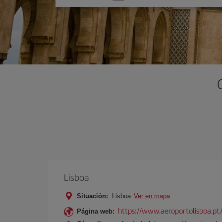
una
opción
Lisboa
Situación:
Lisboa
Ver en mapa
https://www.aeroportolisboa.pt
Página web: