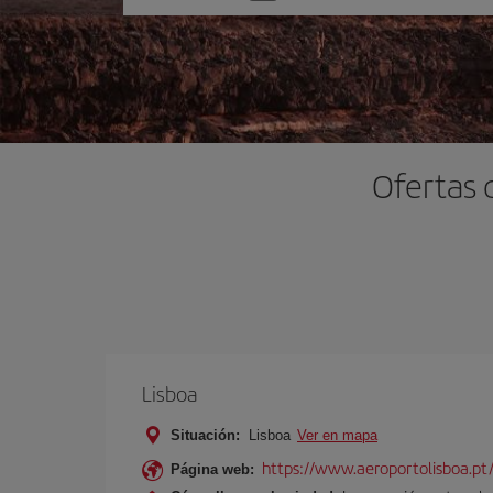
una
opción
Ofertas 
Lisboa
Situación:
Lisboa
Ver en mapa
https://www.aeroportolisboa.pt
Página web: