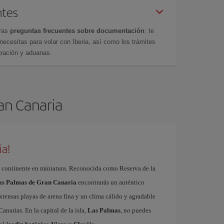
ntes
tras
preguntas frecuentes sobre documentación
: te
cesitas para volar con Iberia, así como los trámites
gración y aduanas.
ran Canaria
ia!
 continente en miniatura. Reconocida como Reserva de la
Las Palmas de Gran Canaria
encontrarás un auténtico
xtensas playas de arena fina y un clima cálido y agradable
Canarias. En la capital de la isla,
Las Palmas
, no puedes