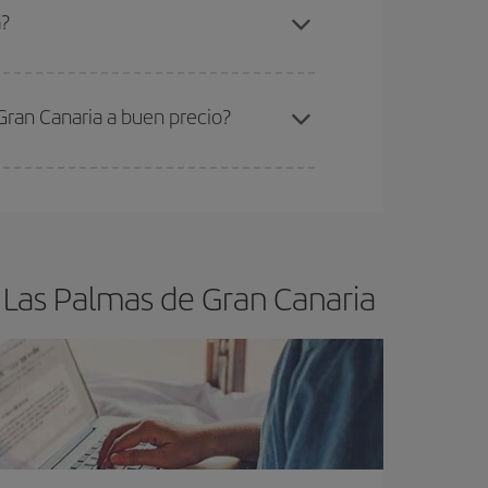
isboa-Las Palmas de Gran Canaria-dest
.
a?
ra el vuelo más barato.
Gran Canaria a buen precio?
ser flexible.
Lo normal es que
cuanto antes
 poco abiertos, podrás
elegir el precio más
 Las Palmas de Gran Canaria