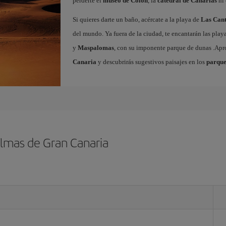
perderte el
museo de Colón
, la
catedral de Canarias
ni 
Si quieres darte un baño, acércate a la playa de
Las Cant
del mundo. Ya fuera de la ciudad, te encantarán las play
y
Maspalomas
, con su imponente parque de dunas .Ap
Canaria
y descubrirás sugestivos paisajes en los
parque
almas de Gran Canaria