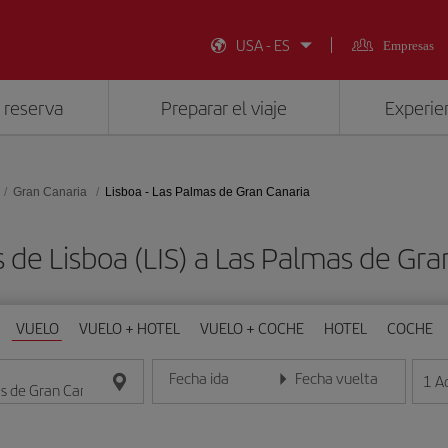
USA - ES
Empresas
 reserva
Preparar el viaje
Experien
Gran Canaria
Lisboa - Las Palmas de Gran Canaria
 de Lisboa (LIS) a Las Palmas de Gra
VUELO
VUELO + HOTEL
VUELO + COCHE
HOTEL
COCHE
Fecha ida
Fecha vuelta
1
A
Introduce la fecha en formato día/mes/año
Introduce la fecha en format