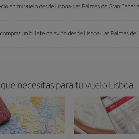
 comprar con antelación es
fundamental
para conseguir
vuelos baratos a L
ecio en mi vuelo desde Lisboa-Las Palmas de Gran Canari
arte el mejor precio según tus necesidades de viaje. La tarifa básica, te asegu
 comprar un billete de avión desde Lisboa-Las Palmas de 
os baratos. Las claves para encontrar los mejores precios son
anticiparte y 
drán. Además, si buscas los vuelos con las fechas y los horarios del viaje un
que necesitas para tu vuelo Lisboa -