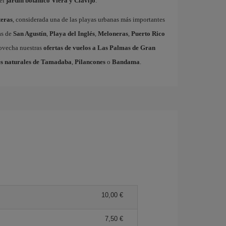
el
jardín botánico Viera y Clavijo
.
eras
, considerada una de las playas urbanas más importantes
as de
San Agustín
,
Playa del Inglés
,
Meloneras
,
Puerto Rico
rovecha nuestras
ofertas de vuelos a Las Palmas de Gran
s naturales de Tamadaba
,
Pilancones
o
Bandama
.
10,00 €
7,50 €