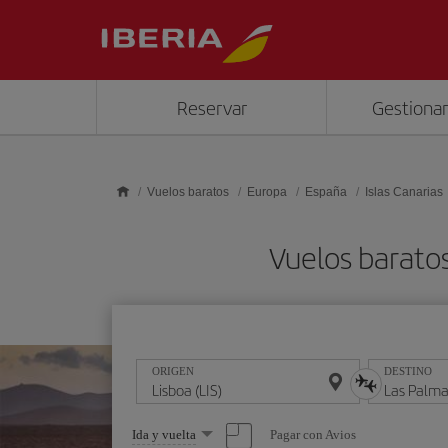
Saltar al contenido principal
Reservar
Gestionar
Vuelos baratos
Europa
España
Islas Canarias
Vuelos baratos
ORIGEN
DESTINO
Seleccione
Pagar con Avios
Ida y vuelta