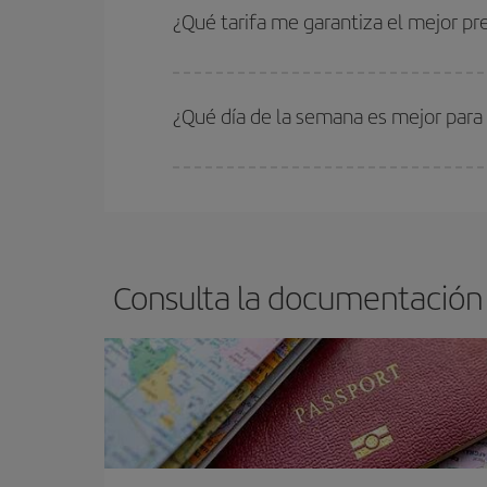
estén disponibles o se vayan agotando. Por eso,
¿Qué tarifa me garantiza el mejor pr
En Iberia, tenemos distintas tarifas para garantiz
¿Qué día de la semana es mejor para
Cualquier día de la semana puedes encontrar vuel
reserves tus billetes de avión más baratos te sal
barato.
Consulta la documentación 