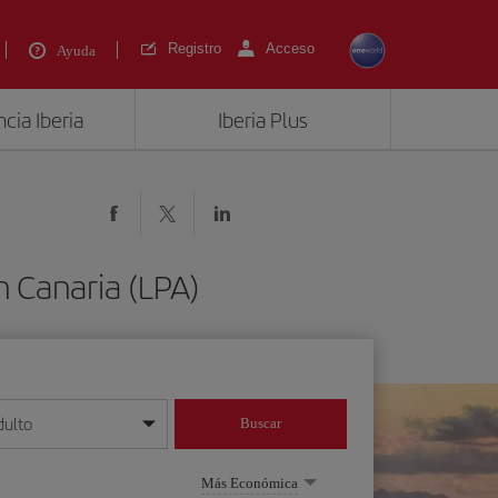
Registro
Acceso
Ayuda
cia Iberia
Iberia Plus
n Canaria (LPA)
dulto
Buscar
o día/mes/año
Más Económica