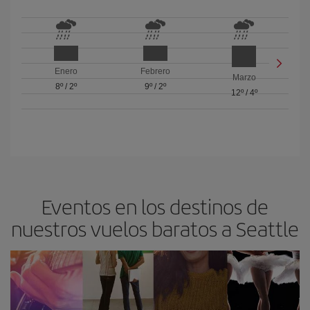
Enero
Febrero
Marzo
8º
/
2º
9º
/
2º
12º
/
4º
Eventos en los destinos de
nuestros vuelos baratos a Seattle