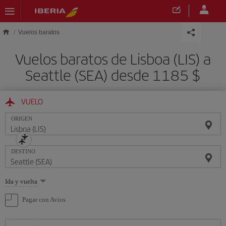
Saltar al contenido principal
Vuelos baratos
Vuelos baratos de Lisboa (LIS) a
Seattle (SEA) desde 1185 $
VUELO
ORIGEN
DESTINO
Seleccione
Ida y vuelta
una
opción
Pagar con Avios