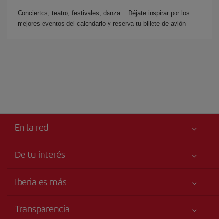
Conciertos, teatro, festivales, danza... Déjate inspirar por los
mejores eventos del calendario y reserva tu billete de avión
En la red
De tu interés
Tu seguridad es lo primero
Iberia es más
Accesibilidad
Noticias y Novedades
Compromiso de servicio
Transparencia
Grupo Iberia
Publicidad