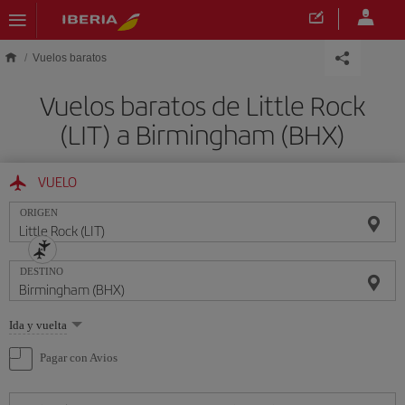
Saltar al contenido principal
Vuelos baratos
Vuelos baratos de Little Rock
(LIT) a Birmingham (BHX)
VUELO
ORIGEN
DESTINO
Seleccione
Ida y vuelta
una
opción
Pagar con Avios