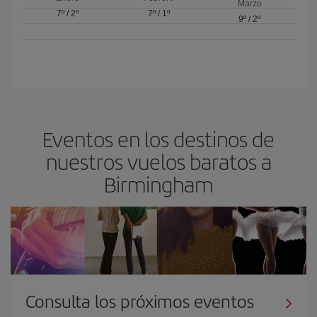
Marzo
7º
/
2º
7º
/
1º
9º
/
2º
Eventos en los destinos de
nuestros vuelos baratos a
Birmingham
Consulta los próximos eventos