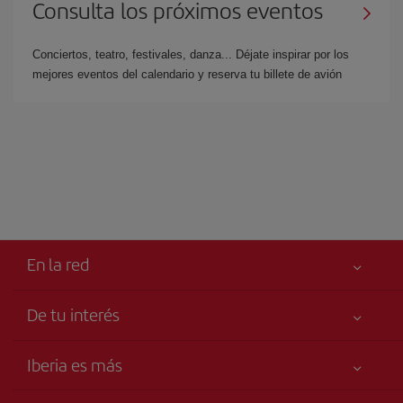
Consulta los próximos eventos
Conciertos, teatro, festivales, danza... Déjate inspirar por los
mejores eventos del calendario y reserva tu billete de avión
En la red
De tu interés
Tu seguridad es lo primero
Iberia es más
Accesibilidad
Noticias y Novedades