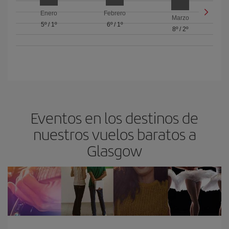
Enero
Febrero
Marzo
5º
/
1º
6º
/
1º
8º
/
2º
Eventos en los destinos de
nuestros vuelos baratos a
Glasgow