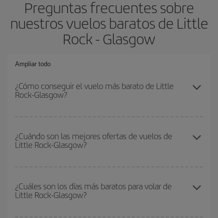
Preguntas frecuentes sobre
nuestros vuelos baratos de Little
Rock - Glasgow
Ampliar todo
¿Cómo conseguir el vuelo más barato de Little
Rock-Glasgow?
Podrás ahorrar en tu billete de avión de Little Rock-Glasgow-dest
y conseguir el vuelo más barato si evitas temporadas altas,
¿Cuándo son las mejores ofertas de vuelos de
Little Rock-Glasgow?
compras con antelación y puedes ser flexible con las fechas y
horarios de ida y vuelta.
Puedes conseguir los vuelos más baratos viajando
fuera de las
temporadas altas
. Aunque depende de tu destino, por lo general
¿Cuáles son los días más baratos para volar de
Little Rock-Glasgow?
las Navidades, la Semana Santa y los periodos de vacaciones
escolares son temporada alta. Además, sobre todo si estás
pensando en una escapada de fin de semana,
cuanto antes