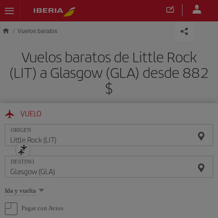
Saltar al contenido principal
Vuelos baratos
Vuelos baratos de Little Rock
(LIT) a Glasgow (GLA) desde 882
$
VUELO
ORIGEN
DESTINO
Seleccione
Ida y vuelta
una
opción
Pagar con Avios