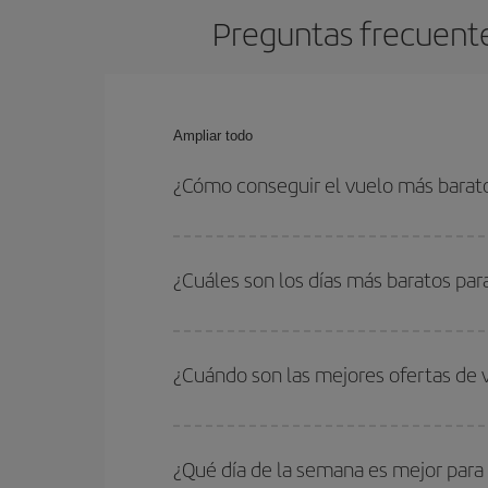
Preguntas frecuente
Ampliar todo
¿Cómo conseguir el vuelo más barat
Podrás ahorrar en tu billete de avión de Londres
las fechas y horarios de ida y vuelta.
¿Cuáles son los días más baratos pa
Para saber qué días te saldrá más económico vol
quieres ir y en qué fechas habías pensado viajar
¿Cuándo son las mejores ofertas de
para que puedas encontrar la mejor oferta. Ademá
más en el precio de tu billete.
Puedes conseguir los vuelos más baratos viajan
periodos de vacaciones escolares son temporada
¿Qué día de la semana es mejor para
precios encontrarás.