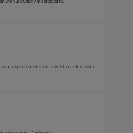
ren unen la ciudad y el aeropuerto.
y autobuses que realizan el trayecto desde y hasta
Hay trenes cada 15 minutos.