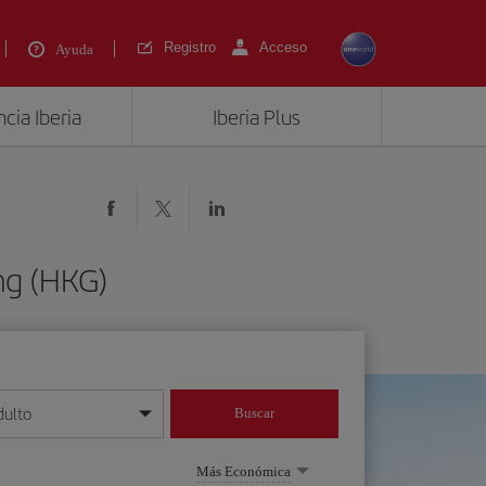
Registro
Acceso
Ayuda
cia Iberia
Iberia Plus
ng (HKG)
dulto
Buscar
o día/mes/año
Más Económica