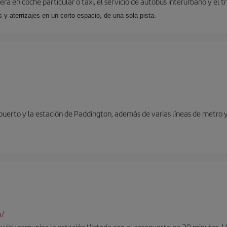
ra en coche particular o taxi, el servicio de autobús interurbano y el t
y aterrizajes en un corto espacio, de una sola pista.
opuerto y la estación de Paddington, además de varias líneas de metro 
m/
twick comunica la estación Victoria con el aeropuerto en 30 minutos. 