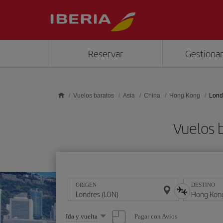
Saltar al contenido principal
Reservar
Gestionar
Vuelos baratos
Asia
China
Hong Kong
Lond
Vuelos 
ORIGEN
DESTINO
Seleccione
Pagar con Avios
Ida y vuelta