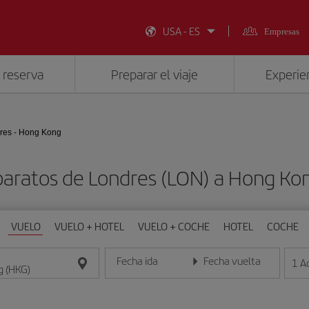
USA - ES
Empresas
 reserva
Preparar el viaje
Experien
res - Hong Kong
baratos de Londres (LON) a Hong Ko
VUELO
VUELO + HOTEL
VUELO + COCHE
HOTEL
COCHE
Fecha ida
Fecha vuelta
1
A
Introduce la fecha en formato día/mes/año
Introduce la fecha en format