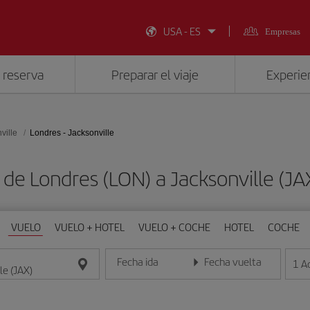
USA - ES
Empresas
 reserva
Preparar el viaje
Experien
ville
Londres - Jacksonville
 de Londres (LON) a Jacksonville (J
VUELO
VUELO + HOTEL
VUELO + COCHE
HOTEL
COCHE
Fecha ida
Fecha vuelta
1
A
Introduce la fecha en formato día/mes/año
Introduce la fecha en format