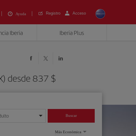
Registro
Acceso
Ayuda
cia Iberia
Iberia Plus
AX) desde 837 $
dulto
Buscar
o día/mes/año
Más Económica