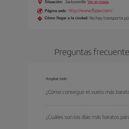
Situación:
Jacksonville
Ver en mapa
http://www.flyjax.com/
Página web:
No hay transporte públ
Cómo llegar a la ciudad:
Preguntas frecuentes
Ampliar todo
¿Cómo conseguir el vuelo más barato
Podrás ahorrar en tu billete de avión de Londres-
las fechas y horarios de ida y vuelta.
¿Cuáles son los días más baratos par