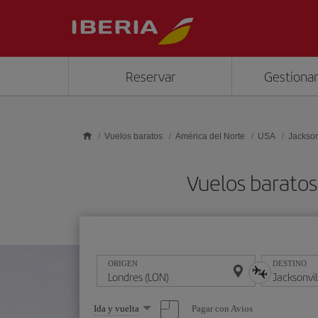
Saltar al contenido principal
Reservar
Gestionar
Vuelos baratos
América del Norte
USA
Jackson
Vuelos baratos
ORIGEN
DESTINO
Seleccione
Pagar con Avios
Ida y vuelta