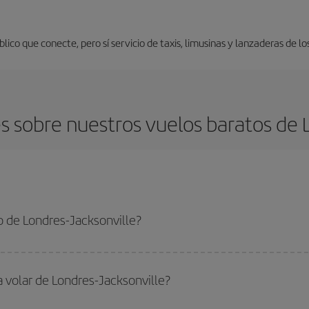
ico que conecte, pero sí servicio de taxis, limusinas y lanzaderas de lo
 sobre nuestros vuelos baratos de L
 de Londres-Jacksonville?
Jacksonville-dest y conseguir el vuelo más barato si evitas temporadas altas,
a volar de Londres-Jacksonville?