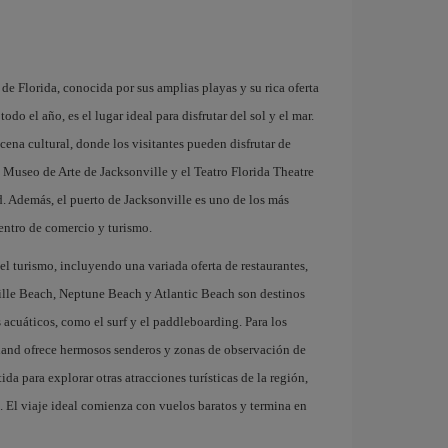
de Florida, conocida por sus amplias playas y su rica oferta
odo el año, es el lugar ideal para disfrutar del sol y el mar.
ena cultural, donde los visitantes pueden disfrutar de
l Museo de Arte de Jacksonville y el Teatro Florida Theatre
ad. Además, el puerto de Jacksonville es uno de los más
entro de comercio y turismo.
el turismo, incluyendo una variada oferta de restaurantes,
ville Beach, Neptune Beach y Atlantic Beach son destinos
 acuáticos, como el surf y el paddleboarding. Para los
Island ofrece hermosos senderos y zonas de observación de
da para explorar otras atracciones turísticas de la región,
 El viaje ideal comienza con vuelos baratos y termina en