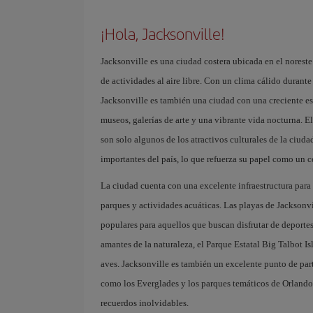
¡Hola, Jacksonville!
Jacksonville es una ciudad costera ubicada en el noreste 
de actividades al aire libre. Con un clima cálido durante t
Jacksonville es también una ciudad con una creciente esc
museos, galerías de arte y una vibrante vida nocturna. E
son solo algunos de los atractivos culturales de la ciud
importantes del país, lo que refuerza su papel como un c
La ciudad cuenta con una excelente infraestructura para 
parques y actividades acuáticas. Las playas de Jackson
populares para aquellos que buscan disfrutar de deportes
amantes de la naturaleza, el Parque Estatal Big Talbot 
aves. Jacksonville es también un excelente punto de parti
como los Everglades y los parques temáticos de Orlando.
recuerdos inolvidables.