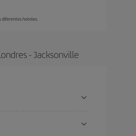
s diferentes hoteles.
ondres - Jacksonville
 compras con antelación y puedes ser flexible con