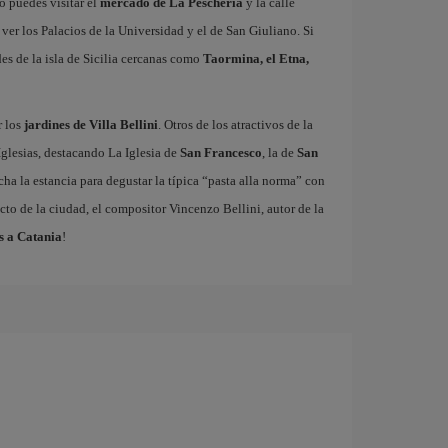
o puedes visitar el
mercado de La Pescheria
y la calle
ver los Palacios de la Universidad y el de San Giuliano. Si
des de la isla de Sicilia cercanas como
Taormina, el Etna,
r los
jardines de Villa Bellini
. Otros de los atractivos de la
Iglesias, destacando La Iglesia de
San Francesco
, la de
San
ha la estancia para degustar la típica “pasta alla norma” con
cto de la ciudad, el compositor Vincenzo Bellini, autor de la
s a Catania
!