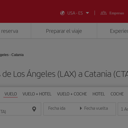
USA - ES
Empresas
 reserva
Preparar el viaje
Experien
geles - Catania
 de Los Ángeles (LAX) a Catania (C
VUELO
VUELO + HOTEL
VUELO + COCHE
HOTEL
COCHE
Fecha ida
Fecha vuelta
1
A
Introduce la fecha en formato día/mes/año
Introduce la fecha en format