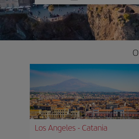
una
opción
O
Los Angeles
-
Catania