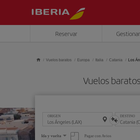
Saltar al contenido principal
Reservar
Gestionar
Vuelos baratos
Europa
Italia
Catania
Los Án
Vuelos baratos
ORIGEN
DESTINO
Seleccione
Pagar con Avios
Ida y vuelta