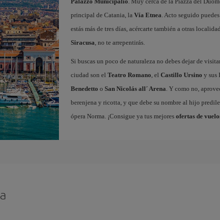
Palazzo Municipalio
. Muy cerca de la Piazza del Duom
principal de Catania, la
Vía Etnea
. Acto seguido puedes 
estás más de tres días, acércarte también a otras localida
Siracusa
, no te arrepentirás.
Si buscas un poco de naturaleza no debes dejar de visita
ciudad son el
Teatro Romano
, el
Castillo Ursino
y sus 
Benedetto
o
San Nicolás all´ Arena
. Y como no, aprovec
berenjena y ricotta, y que debe su nombre al hijo predile
ópera Norma. ¡Consigue ya tus mejores
ofertas de vuelo
ia