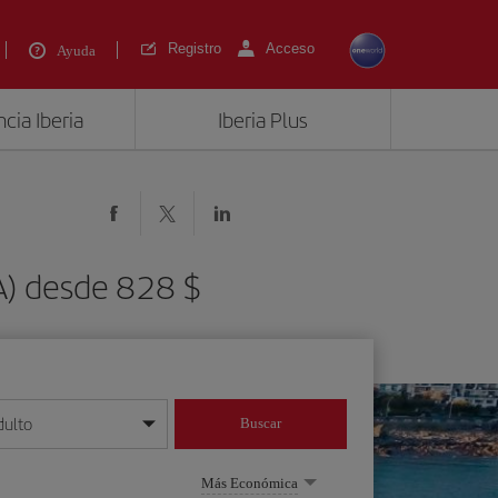
Registro
Acceso
Ayuda
cia Iberia
Iberia Plus
TA) desde 828 $
dulto
Buscar
o día/mes/año
Más Económica