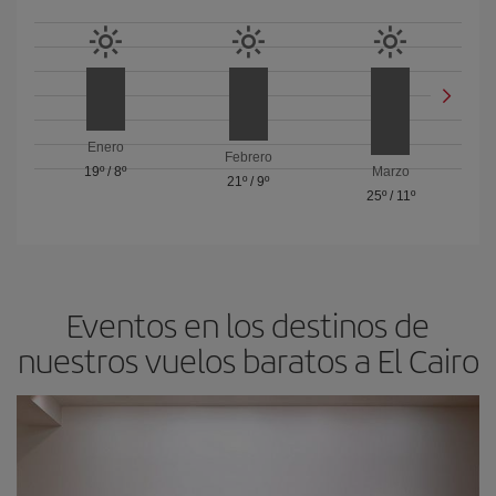
Enero
Febrero
19º
/
8º
Marzo
21º
/
9º
25º
/
11º
Eventos en los destinos de
nuestros vuelos baratos a El Cairo