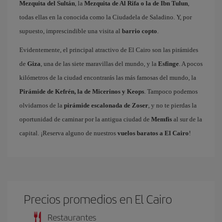
Mezquita del Sultán
, la
Mezquita de Al Rifa o la de Ibn Tulun
,
todas ellas en la conocida como la Ciudadela de Saladino. Y, por
supuesto, imprescindible una visita al
barrio copto
.
Evidentemente, el principal atractivo de El Cairo son las pirámides
de
Giza
, una de las siete maravillas del mundo, y la
Esfinge
. A pocos
kilómetros de la ciudad encontrarás las más famosas del mundo, la
Pirámide de Kefrén, la de Micerinos y Keops
. Tampoco podemos
olvidarnos de la
pirámide escalonada de Zoser
, y no te pierdas la
oportunidad de caminar por la antigua ciudad de
Memfis
al sur de la
capital. ¡Reserva alguno de nuestros
vuelos baratos a El Cairo
!
Precios promedios en El Cairo
Restaurantes