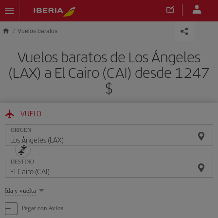
Saltar al contenido principal
Vuelos baratos
Vuelos baratos de Los Ángeles
(LAX) a El Cairo (CAI) desde 1247
$
VUELO
ORIGEN
DESTINO
Seleccione
Ida y vuelta
una
opción
Pagar con Avios