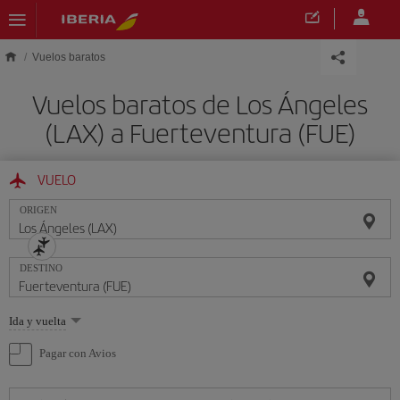
Saltar al contenido principal
Vuelos baratos
Vuelos baratos de Los Ángeles
(LAX) a Fuerteventura (FUE)
VUELO
ORIGEN
DESTINO
Seleccione
Ida y vuelta
una
opción
Pagar con Avios