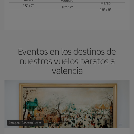
Febrero
Marzo
15º
/
7º
16º
/
7º
19º
/
9º
Eventos en los destinos de
nuestros vuelos baratos a
Valencia
Imagen: Rawpixel.com