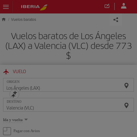
Saltar al contenido principal
Vuelos baratos
Vuelos baratos de Los Ángeles
(LAX) a Valencia (VLC) desde 773
$
VUELO
ORIGEN
DESTINO
Seleccione
Ida y vuelta
una
opción
Pagar con Avios