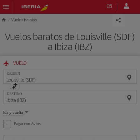
Saltar al contenido principal
Vuelos baratos
Vuelos baratos de Louisville (SDF)
a Ibiza (IBZ)
VUELO
ORIGEN
DESTINO
Seleccione
Ida y vuelta
una
opción
Pagar con Avios