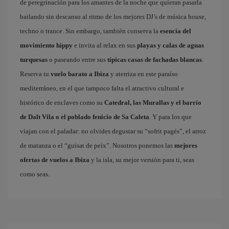
de peregrinación para los amantes de la noche que quieran pasarla
bailando sin descanso al ritmo de los mejores DJ’s de música house,
techno o trance. Sin embargo, también conserva la
esencia del
movimiento hippy
e invita al relax en sus
playas y calas de aguas
turquesas
o paseando entre sus
típicas casas de fachadas blancas
.
Reserva tu
vuelo barato a Ibiza
y aterriza en este paraíso
mediterráneo, en el que tampoco falta el atractivo cultural e
histórico de enclaves como su
Catedral, las Murallas y el barrio
de Dalt Vila o el poblado fenicio de Sa Caleta
. Y para los que
viajan con el paladar: no olvides degustar su “sofrit pagés”, el arroz
de matanza o el “guisat de peix”. Nosotros ponemos las
mejores
ofertas de vuelos a Ibiza
y la isla, su mejor versión para ti, seas
como seas.