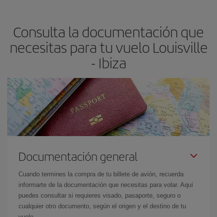
claves para encontrar los mejores precios son
anticiparte y ser
flexible.
Lo normal es que
cuanto antes
reserves tus billetes de
Consulta la documentación que
avión más baratos te saldrán. Además, si buscas los vuelos con
las fechas y los horarios del viaje un poco abiertos, podrás
elegir
necesitas para tu vuelo Louisville
el precio más barato.
- Ibiza
Documentación general
Cuando termines la compra de tu billete de avión, recuerda
informarte de la documentación que necesitas para volar. Aquí
puedes consultar si requieres visado, pasaporte, seguro o
cualquier otro documento, según el origen y el destino de tu
vuelo.