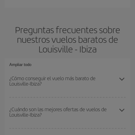
Preguntas frecuentes sobre
nuestros vuelos baratos de
Louisville - Ibiza
Ampliar todo
¿Cómo conseguir el vuelo más barato de
Louisville-Ibiza?
Podrás ahorrar en tu billete de avión de Louisville-Ibiza-dest y
conseguir el vuelo más barato si evitas temporadas altas,
¿Cuándo son las mejores ofertas de vuelos de
Louisville-Ibiza?
compras con antelación y puedes ser flexible con las fechas y
horarios de ida y vuelta.
Puedes conseguir los vuelos más baratos viajando
fuera de las