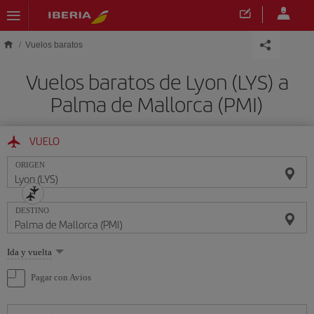
Saltar al contenido principal
Vuelos baratos
Vuelos baratos de Lyon (LYS) a
Palma de Mallorca (PMI)
VUELO
ORIGEN
DESTINO
Seleccione
Ida y vuelta
una
opción
Pagar con Avios