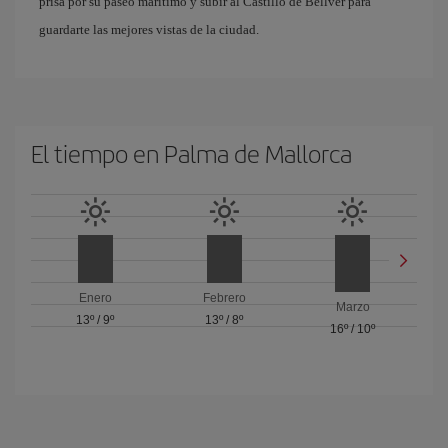
prisa por su paseo marítimo y subir al Castillo de Bellver para
guardarte las mejores vistas de la ciudad.
El tiempo en Palma de Mallorca
Enero
Febrero
Marzo
13º
/
9º
13º
/
8º
16º
/
10º