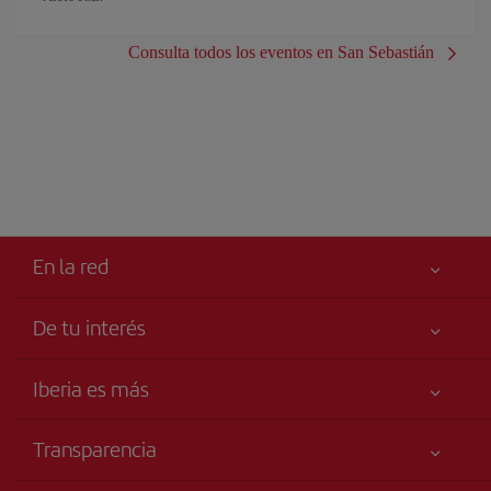
Consulta todos los eventos en San Sebastián
En la red
De tu interés
Tu seguridad es lo primero
Iberia es más
Accesibilidad
Noticias y Novedades
Compromiso de servicio
Transparencia
Grupo Iberia
Publicidad
Información Legal