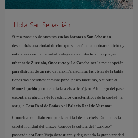
¡Hola, San Sebastián!
Si reservas uno de nuestros
vuelos baratos a San Sebastián
descubrirás una ciudad de cine que sabe cómo combinar tradición y
naturaleza con modernidad y elegante arquitectura. Las playas
urbanas de
Zurriola, Ondarreta y La Concha
son la mejor opción
para disfrutar de un rato de relax. Para admirar las vistas de la bahía
tienes dos opciones: caminar por el paseo marítimo, o subirte al
Monte Igueldo
y contemplarla a vista de pájaro. A lo largo del paseo
encontrarás algunos de los edificios característicos de la ciudad: la
antigua
Casa Real de Baños
o el
Palacio Real de Miramar
.
Conocida mundialmente por la calidad de sus chefs, Donosti es la
capital mundial del pintxo. Conoce la cultura del “txikiteo”
paseando por Parte Vieja donostiarra y degustando la gran variedad