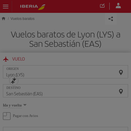
Saltar al contenido principal
Vuelos baratos
Vuelos baratos de Lyon (LYS) a
San Sebastián (EAS)
VUELO
ORIGEN
DESTINO
Seleccione
Ida y vuelta
una
opción
Pagar con Avios