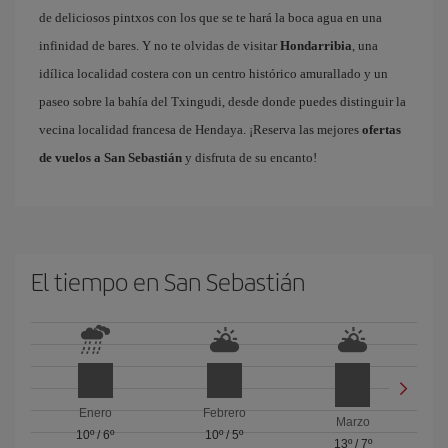
de deliciosos pintxos con los que se te hará la boca agua en una
infinidad de bares. Y no te olvidas de visitar
Hondarribia
, una
idílica localidad costera con un centro histórico amurallado y un
paseo sobre la bahía del Txingudi, desde donde puedes distinguir la
vecina localidad francesa de Hendaya. ¡Reserva las mejores
ofertas
de vuelos a San Sebastián
y disfruta de su encanto!
El tiempo en San Sebastián
Enero
Febrero
Marzo
10º
/
6º
10º
/
5º
13º
/
7º