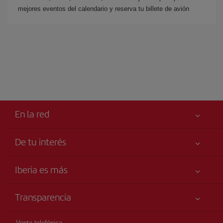
mejores eventos del calendario y reserva tu billete de avión
En la red
De tu interés
Tu seguridad es lo primero
Iberia es más
Accesibilidad
Noticias y Novedades
Compromiso de servicio
Transparencia
Grupo Iberia
Publicidad
Información Legal
Accionistas e Inversores
Mapa del sitio
Venta telefónica