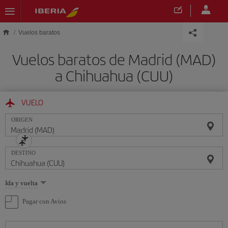
Saltar al contenido principal
Vuelos baratos
Vuelos baratos de Madrid (MAD)
a Chihuahua (CUU)
VUELO
ORIGEN
DESTINO
Seleccione
Ida y vuelta
una
opción
Pagar con Avios