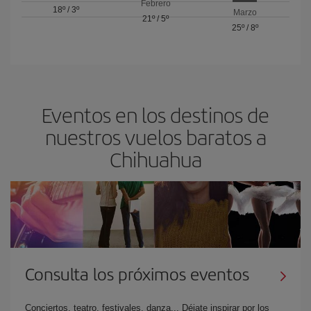
Febrero
18º
/
3º
Marzo
21º
/
5º
25º
/
8º
Eventos en los destinos de
nuestros vuelos baratos a
Chihuahua
Consulta los próximos eventos
Conciertos, teatro, festivales, danza... Déjate inspirar por los