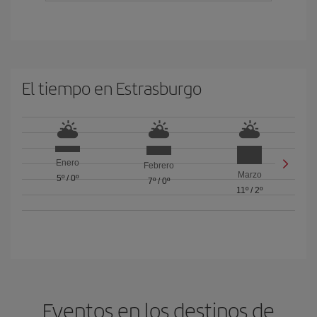
El tiempo en Estrasburgo
Enero
Febrero
Marzo
5º
/
0º
7º
/
0º
11º
/
2º
Eventos en los destinos de