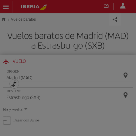
Saltar al contenido principal
Vuelos baratos
Vuelos baratos de Madrid (MAD)
a Estrasburgo (SXB)
VUELO
ORIGEN
DESTINO
Seleccione
Ida y vuelta
una
opción
Pagar con Avios