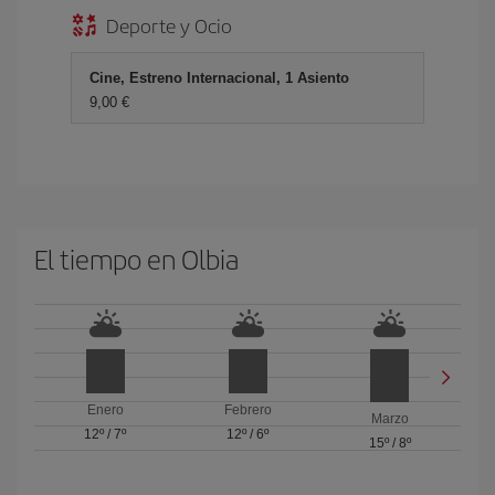
Deporte y Ocio
Cine, Estreno Internacional, 1 Asiento
9,00 €
El tiempo en Olbia
Enero
Febrero
Marzo
12º
/
7º
12º
/
6º
15º
/
8º