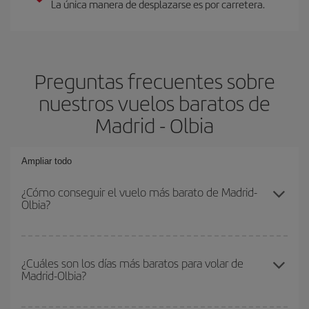
La única manera de desplazarse es por carretera.
Preguntas frecuentes sobre
nuestros vuelos baratos de
Madrid - Olbia
Ampliar todo
¿Cómo conseguir el vuelo más barato de Madrid-
Olbia?
Podrás ahorrar en tu billete de avión de Madrid-Olbia-dest y
conseguir el vuelo más barato si evitas temporadas altas,
¿Cuáles son los días más baratos para volar de
Madrid-Olbia?
compras con antelación y puedes ser flexible con las fechas y
horarios de ida y vuelta.