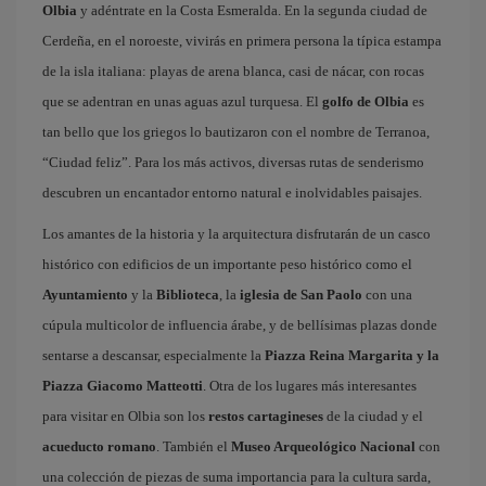
Olbia
y adéntrate en la Costa Esmeralda. En la segunda ciudad de
Cerdeña, en el noroeste, vivirás en primera persona la típica estampa
de la isla italiana: playas de arena blanca, casi de nácar, con rocas
que se adentran en unas aguas azul turquesa. El
golfo de Olbia
es
tan bello que los griegos lo bautizaron con el nombre de Terranoa,
“Ciudad feliz”. Para los más activos, diversas rutas de senderismo
descubren un encantador entorno natural e inolvidables paisajes.
Los amantes de la historia y la arquitectura disfrutarán de un casco
histórico con edificios de un importante peso histórico como el
Ayuntamiento
y la
Biblioteca
, la
iglesia de San Paolo
con una
cúpula multicolor de influencia árabe, y de bellísimas plazas donde
sentarse a descansar, especialmente la
Piazza Reina Margarita y la
Piazza Giacomo Matteotti
. Otra de los lugares más interesantes
para visitar en Olbia son los
restos cartagineses
de la ciudad y el
acueducto romano
. También el
Museo Arqueológico Nacional
con
una colección de piezas de suma importancia para la cultura sarda,