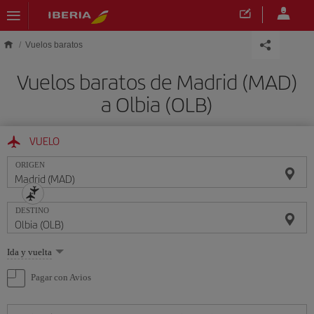
Saltar al contenido principal
Vuelos baratos
Vuelos baratos de Madrid (MAD)
a Olbia (OLB)
VUELO
ORIGEN
DESTINO
Seleccione
Ida y vuelta
una
opción
Pagar con Avios