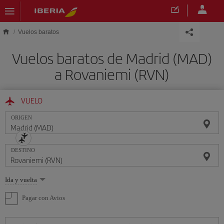
Saltar al contenido principal
Vuelos baratos
Vuelos baratos de Madrid (MAD)
a Rovaniemi (RVN)
VUELO
ORIGEN
DESTINO
Seleccione
Ida y vuelta
una
opción
Pagar con Avios