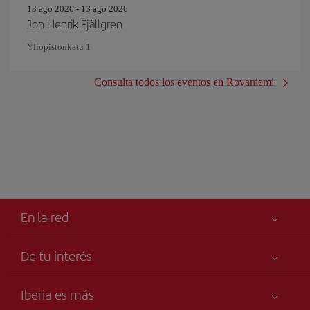
13 ago 2026 - 13 ago 2026
Jon Henrik Fjällgren
Yliopistonkatu 1
Consulta todos los eventos en Rovaniemi
En la red
De tu interés
Tu seguridad es lo primero
Iberia es más
Accesibilidad