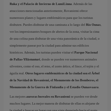
Ruka y el Palacio de Invierno de LumiLinna
. Además de las
atracciones mencionadas anteriormente, Rovaniemi ofrece
numerosos planes y lugares emblemáticos para que los turistas
disfruten. Puedes disfrutar de una caminata a lo largo del
Río Ounas
,
ver los impresionantes bosques de abetos de la zona, visitar la cima
de una colina para disfrutar de una vista panorámica de la ciudad, o
simplemente pasear por la ciudad para admirar sus edificios
históricos. Además, los turistas pueden visitar el
Parque Nacional
de Pallas-Yllästunturi
, donde se pueden ver numerosos animales
silvestres, como el oso, el reno, el zorro ártico, el lince, el tejón y el
águila real.
Otros lugares emblemáticos de la ciudad son el Árbol
de la Navidad de Rovaniemi, el Monumento de los Bomberos, el
Monumento de la Guerra de Finlandia y el Estadio Ounasvaara
.
Las mejores
auroras boreales en Rovaniemi
se pueden ver desde
muchos lugares. La mejor manera de disfrutar de ellas es alejarse de
la ciudad y buscar un lugar con una vista despejada hacia el norte.