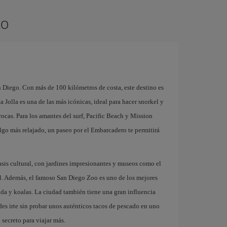
go
n Diego. Con más de 100 kilómetros de costa, este destino es
a Jolla es una de las más icónicas, ideal para hacer snorkel y
rocas. Para los amantes del surf, Pacific Beach y Mission
lgo más relajado, un paseo por el Embarcadero te permitirá
asis cultural, con jardines impresionantes y museos como el
l. Además, el famoso San Diego Zoo es uno de los mejores
a y koalas. La ciudad también tiene una gran influencia
es irte sin probar unos auténticos tacos de pescado en uno
 secreto para viajar más.