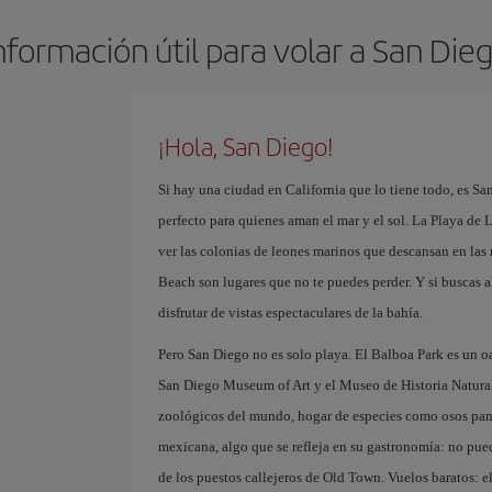
nformación útil para volar a San Die
¡Hola, San Diego!
Si hay una ciudad en California que lo tiene todo, es Sa
perfecto para quienes aman el mar y el sol. La Playa de L
ver las colonias de leones marinos que descansan en las 
Beach son lugares que no te puedes perder. Y si buscas a
disfrutar de vistas espectaculares de la bahía.
Pero San Diego no es solo playa. El Balboa Park es un o
San Diego Museum of Art y el Museo de Historia Natura
zoológicos del mundo, hogar de especies como osos pand
mexicana, algo que se refleja en su gastronomía: no pued
de los puestos callejeros de Old Town. Vuelos baratos: el