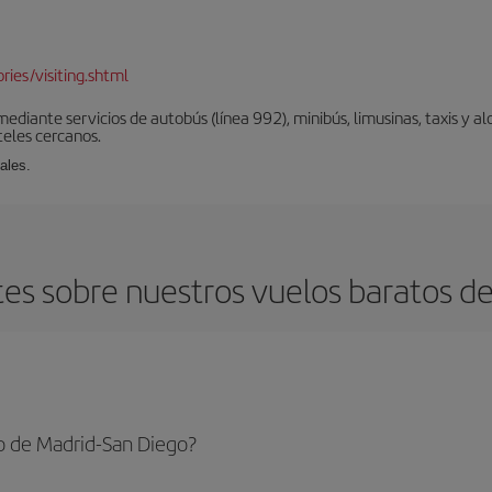
d
ies/visiting.shtml
diante servicios de autobús (línea 992), minibús, limusinas, taxis y alq
teles cercanos.
ales.
es sobre nuestros vuelos baratos de
o de Madrid-San Diego?