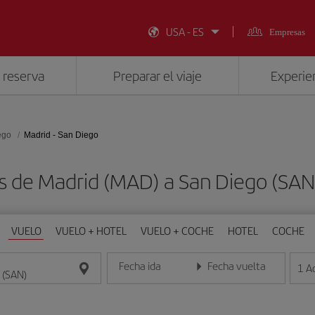
USA - ES
Empresas
 reserva
Preparar el viaje
Experien
ego
Madrid - San Diego
s de Madrid (MAD) a San Diego (SA
VUELO
VUELO + HOTEL
VUELO + COCHE
HOTEL
COCHE
Fecha ida
Fecha vuelta
1
A
Introduce la fecha en formato día/mes/año
Introduce la fecha en format