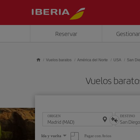
Saltar al contenido principal
Reservar
Gestionar
Vuelos baratos
América del Norte
USA
San Di
Vuelos barato
ORIGEN
DESTINO
Seleccione
Pagar con Avios
Ida y vuelta