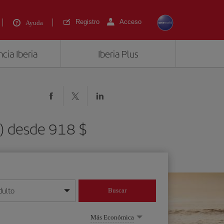
Registro
Acceso
Ayuda
cia Iberia
Iberia Plus
N) desde 918 $
dulto
Buscar
o día/mes/año
Más Económica