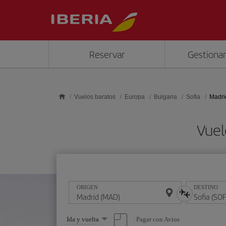
Saltar al contenido principal
Reservar
Gestionar
Vuelos baratos
Europa
Bulgaria
Sofia
Madrid
Vuel
ORIGEN
DESTINO
Seleccione
Pagar con Avios
Ida y vuelta