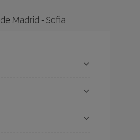
de Madrid - Sofia
 con antelación y puedes ser flexible con las
ratos
. Dinos desde dónde vuelas, a dónde
ra días cercanos
, tanto de ida como de vuelta,
gunos
horarios
puede que te hagan ahorrar aún
eral las Navidades, la Semana Santa y los