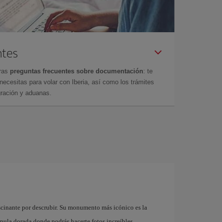
ntes
tras
preguntas frecuentes sobre documentación
: te
cesitas para volar con Iberia, así como los trámites
gración y aduanas.
ascinante por descrubir. Su monumento más icónico es la
ula dorada donde podrás hacerte fotos increíbles .