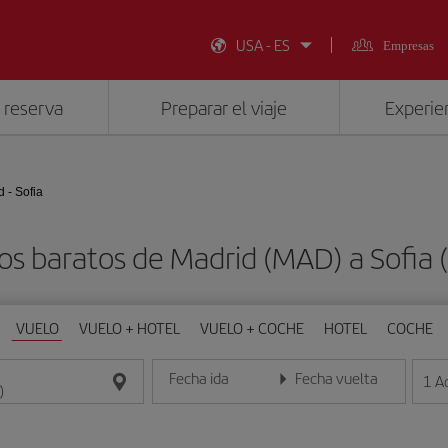
USA - ES
Empresas
 reserva
Preparar el viaje
Experien
 - Sofia
os baratos de Madrid (MAD) a Sofia 
VUELO
VUELO + HOTEL
VUELO + COCHE
HOTEL
COCHE
Fecha ida
Fecha vuelta
1
A
Introduce la fecha en formato día/mes/año
Introduce la fecha en format