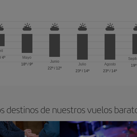
ril
/
4º
Mayo
Sept
Junio
18º
/
9º
Julio
Agosto
19º
22º
/
12º
23º
/
14º
23º
/
14º
s destinos de nuestros vuelos barat