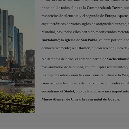
principal de todos ellos es la
Commerzbank Tower
, ob
rascacielos de Alemania y el segundo de Europa. Aparte,
arquitectónicos de varios siglos de antigüedad aunque,
Mundial, casi todos ellos han sido reconstruidos recient
Bartolomé
; la
iglesia de San Pablo
, célebre por ser la
democráticamente; o el
Römer
, pintoresco conjunto de 
A diferencia de otros, el céntrico barrio de
Sachsenhaus
más animados de la ciudad, con múltiples restaurantes y
las mejores sidras como la Zum Gemalten Haus o la Wagner
Gran parte de los museos de Frankfurt se concentra a oril
encontrarás el
Städel
, uno de los museos más importante
Museo Alemán de Cine
o la
casa natal de Goethe
.