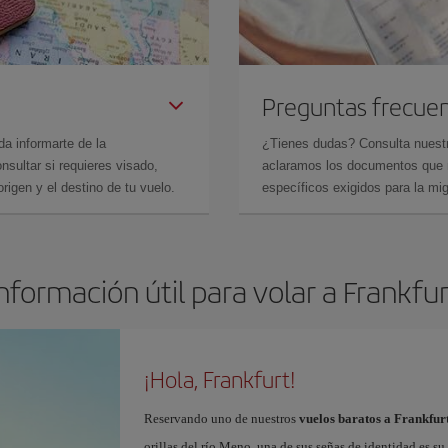
Preguntas frecue
da informarte de la
¿Tienes dudas? Consulta nues
sultar si requieres visado,
aclaramos los documentos que ne
rigen y el destino de tu vuelo.
específicos exigidos para la mi
nformación útil para volar a Frankfu
¡Hola, Frankfurt!
Reservando uno de nuestros
vuelos baratos a Frankfur
orillas del río Meno, una de sus señas de identidad es 