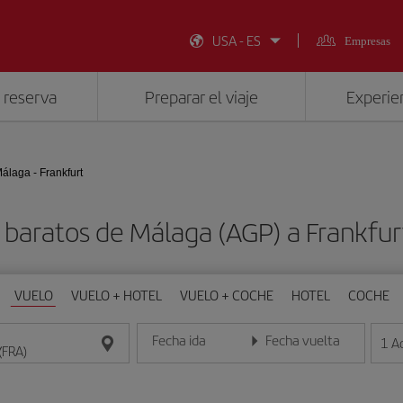
USA - ES
Empresas
 reserva
Preparar el viaje
Experien
álaga - Frankfurt
 baratos de Málaga (AGP) a Frankfur
VUELO
VUELO + HOTEL
VUELO + COCHE
HOTEL
COCHE
Fecha ida
Fecha vuelta
1
A
Introduce la fecha en formato día/mes/año
Introduce la fecha en format