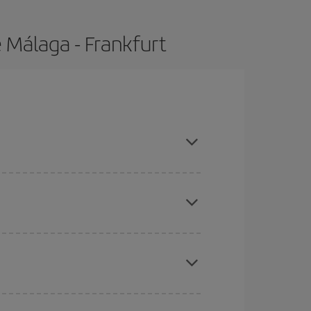
 Málaga - Frankfurt
pras con antelación y puedes ser flexible con las
ratos
. Dinos desde dónde vuelas, a dónde
ra días cercanos
, tanto de ida como de vuelta,
gunos
horarios
puede que te hagan ahorrar aún
eral las Navidades, la Semana Santa y los