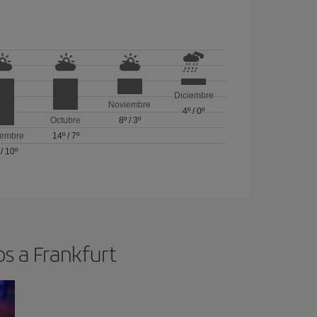
Diciembre
Noviembre
4º
/
0º
Octubre
8º
/
3º
iembre
14º
/
7º
/
10º
os a Frankfurt