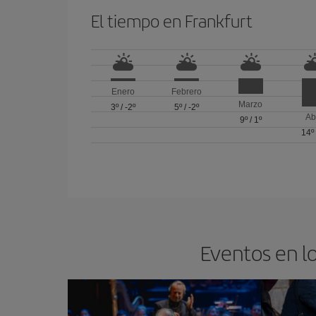
El tiempo en Frankfurt
Enero
Febrero
Marzo
3º
/
-2º
5º
/
-2º
Ab
9º
/
1º
14º
Eventos en lo