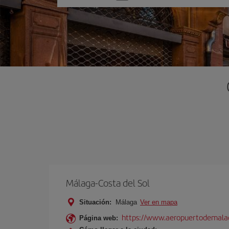
una
opción
Málaga-Costa del Sol
Situación:
Málaga
Ver en mapa
https://www.aeropuertodemalag
Página web: