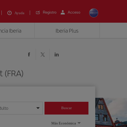
Registro
Acceso
Ayuda
cia Iberia
Iberia Plus
t (FRA)
dulto
Buscar
o día/mes/año
Más Económica