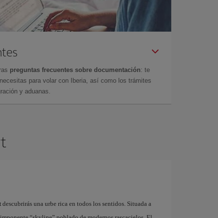
ntes
tras
preguntas frecuentes sobre documentación
: te
cesitas para volar con Iberia, así como los trámites
gración y aduanas.
rt
t
descubrirás una urbe rica en todos los sentidos. Situada a
su imponente “skyline” poblado de modernos rascacielos. El