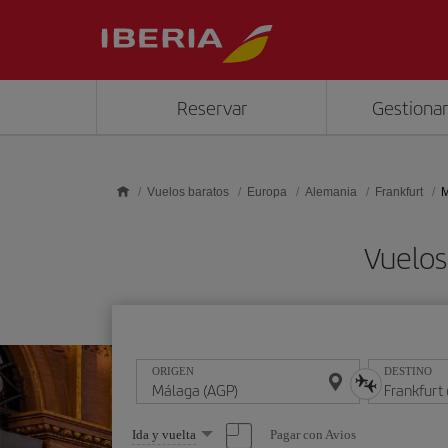
Saltar al contenido principal
Reservar
Gestionar
Vuelos baratos
Europa
Alemania
Frankfurt
M
Vuelos
ORIGEN
DESTINO
Seleccione
Pagar con Avios
Ida y vuelta