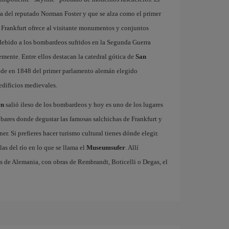
ra del reputado Norman Foster y que se alza como el primer
 Frankfurt ofrece al visitante monumentos y conjuntos
 debido a los bombardeos sufridos en la Segunda Guerra
emente. Entre ellos destacan la catedral gótica de
San
 sede en 1848 del primer parlamento alemán elegido
edificios medievales.
en
salió ileso de los bombardeos y hoy es uno de los lugares
 bares donde degustar las famosas salchichas de Frankfurt y
. Si prefieres hacer turismo cultural tienes dónde elegir.
las del río en lo que se llama el
Museumsufer
. Allí
s de Alemania, con obras de Rembrandt, Boticelli o Degas, el