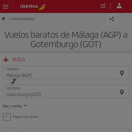
Saltar al contenido principal
Vuelos baratos
Vuelos baratos de Málaga (AGP) a
Gotemburgo (GOT)
VUELO
ORIGEN
DESTINO
Seleccione
Ida y vuelta
una
opción
Pagar con Avios