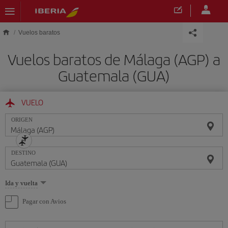
Saltar al contenido principal
Vuelos baratos
Vuelos baratos de Málaga (AGP) a
Guatemala (GUA)
VUELO
ORIGEN
DESTINO
Seleccione
Ida y vuelta
una
opción
Pagar con Avios