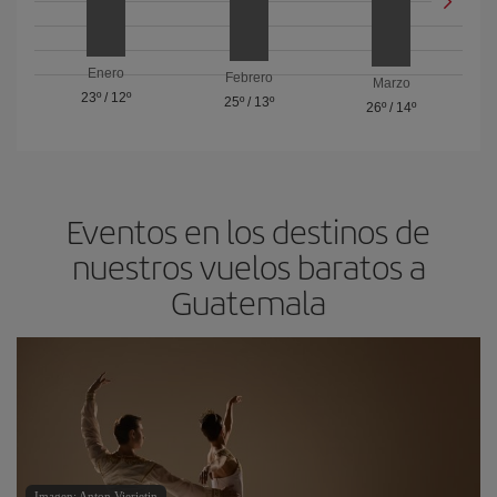
Enero
Febrero
Marzo
23º
/
12º
25º
/
13º
26º
/
14º
Eventos en los destinos de
nuestros vuelos baratos a
Guatemala
Imagen: Anton Vierietin