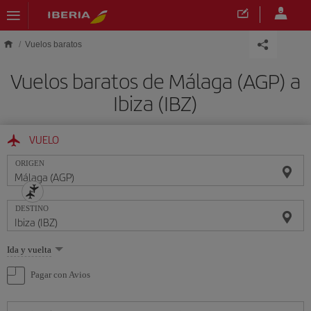
Saltar al contenido principal
Vuelos baratos
Vuelos baratos de Málaga (AGP) a
Ibiza (IBZ)
VUELO
ORIGEN
DESTINO
Seleccione
Ida y vuelta
una
opción
Pagar con Avios