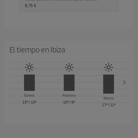
8,75 €
El tiempo en Ibiza
Enero
Febrero
Marzo
15º
/
10º
15º
/
9º
17º
/
11º