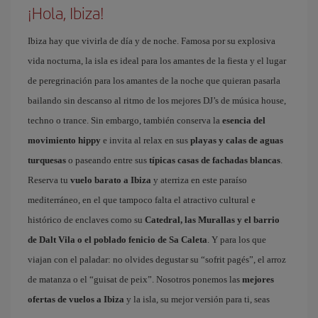
¡Hola, Ibiza!
Ibiza hay que vivirla de día y de noche. Famosa por su explosiva
vida nocturna, la isla es ideal para los amantes de la fiesta y el lugar
de peregrinación para los amantes de la noche que quieran pasarla
bailando sin descanso al ritmo de los mejores DJ’s de música house,
techno o trance. Sin embargo, también conserva la
esencia del
movimiento hippy
e invita al relax en sus
playas y calas de aguas
turquesas
o paseando entre sus
típicas casas de fachadas blancas
.
Reserva tu
vuelo barato a Ibiza
y aterriza en este paraíso
mediterráneo, en el que tampoco falta el atractivo cultural e
histórico de enclaves como su
Catedral, las Murallas y el barrio
de Dalt Vila o el poblado fenicio de Sa Caleta
. Y para los que
viajan con el paladar: no olvides degustar su “sofrit pagés”, el arroz
de matanza o el “guisat de peix”. Nosotros ponemos las
mejores
ofertas de vuelos a Ibiza
y la isla, su mejor versión para ti, seas