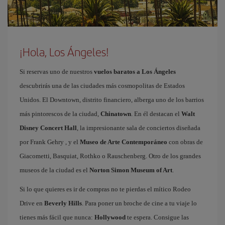
¡Hola, Los Ángeles!
Si reservas uno de nuestros
vuelos baratos a Los Ángeles
descubrirás una de las ciudades más cosmopolitas de Estados
Unidos. El Downtown, distrito financiero, alberga uno de los barrios
más pintorescos de la ciudad,
Chinatown
. En él destacan el
Walt
Disney Concert Hall
, la impresionante sala de conciertos diseñada
por Frank Gehry , y el
Museo de Arte Contemporáneo
con obras de
Giacometti, Basquiat, Rothko o Rauschenberg. Otro de los grandes
museos de la ciudad es el
Norton Simon Museum of Art
.
Si lo que quieres es ir de compras no te pierdas el mítico Rodeo
Drive en
Beverly Hills
. Para poner un broche de cine a tu viaje lo
tienes más fácil que nunca:
Hollywood
te espera. Consigue las