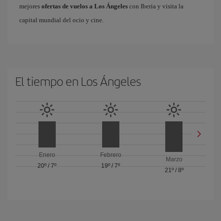
mejores
ofertas de vuelos a Los Ángeles
con Iberia y visita la
capital mundial del ocio y cine.
El tiempo en Los Ángeles
Enero
Febrero
Marzo
20º
/
7º
19º
/
7º
21º
/
8º