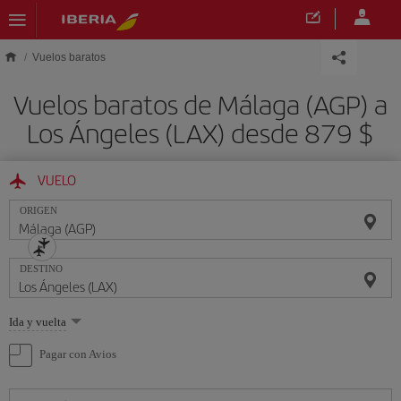
Saltar al contenido principal
Vuelos baratos
Vuelos baratos de Málaga (AGP) a
Los Ángeles (LAX) desde 879 $
VUELO
ORIGEN
DESTINO
Seleccione
Ida y vuelta
una
opción
Pagar con Avios