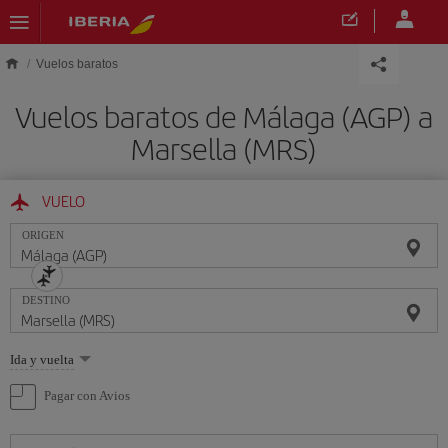
Saltar al contenido principal
Vuelos baratos
Vuelos baratos de Málaga (AGP) a
Marsella (MRS)
VUELO
ORIGEN
DESTINO
Seleccione
Ida y vuelta
una
opción
Pagar con Avios