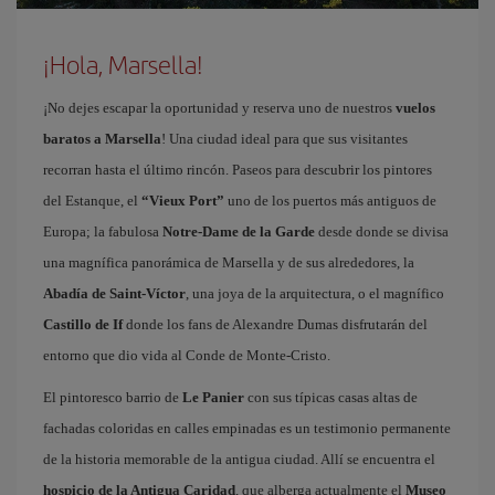
¡Hola, Marsella!
¡No dejes escapar la oportunidad y reserva uno de nuestros
vuelos
baratos a Marsella
! Una ciudad ideal para que sus visitantes
recorran hasta el último rincón. Paseos para descubrir los pintores
del Estanque, el
“Vieux Port”
uno de los puertos más antiguos de
Europa; la fabulosa
Notre-Dame de la Garde
desde donde se divisa
una magnífica panorámica de Marsella y de sus alrededores, la
Abadía de Saint-Víctor
, una joya de la arquitectura, o el magnífico
Castillo de If
donde los fans de Alexandre Dumas disfrutarán del
entorno que dio vida al Conde de Monte-Cristo.
El pintoresco barrio de
Le Panier
con sus típicas casas altas de
fachadas coloridas en calles empinadas es un testimonio permanente
de la historia memorable de la antigua ciudad. Allí se encuentra el
hospicio de la Antigua Caridad
, que alberga actualmente el
Museo