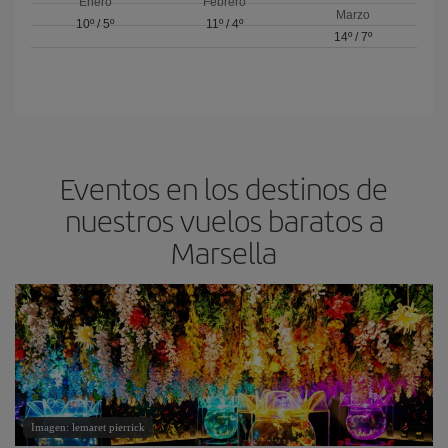
Enero
Febrero
Marzo
10º
/
5º
11º
/
4º
14º
/
7º
Eventos en los destinos de
nuestros vuelos baratos a
Marsella
Imagen: lemaret pierrick