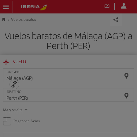
Saltar al contenido principal
Vuelos baratos
Vuelos baratos de Málaga (AGP) a
Perth (PER)
VUELO
ORIGEN
DESTINO
Seleccione
Ida y vuelta
una
opción
Pagar con Avios