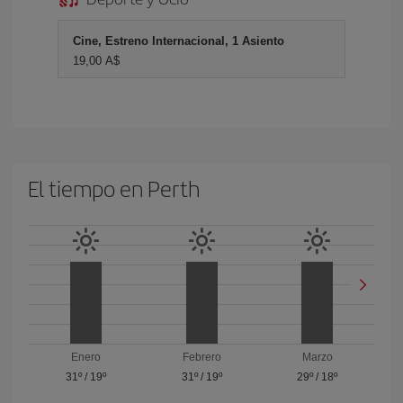
Cine, Estreno Internacional, 1 Asiento
19,00 A$
El tiempo en Perth
Enero
Febrero
Marzo
31º
/
19º
31º
/
19º
29º
/
18º